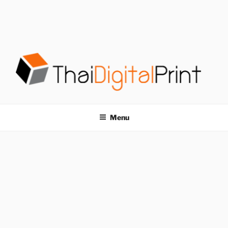
S
k
i
p
t
o
c
o
โรงพิมพ์ด่วน
โรงพิมพ์ดิจิตอล รับพิมพ์งานครบวงจร ไม่มีขั้นต่ำ
n
t
THAIDIGITALPRINT
Menu
e
n
t