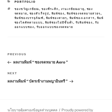
C
PORTFOLIO
A
T
ของขวัญเกษียณ
,
ของที่ระลึก
,
งานเกษียณอายุ
,
ซอง
T
A
จดหมาย
,
ซองสำเร็จรูป
,
พิมพ์ซอง
,
พิมพ์ซองจดหมายสวยๆ
,
E
G
พิมพ์ซองบรรจุภัณฑ์
,
พิมพ์ซองสวยๆ
,
พิมพ์ซองเอกสาร
,
พิมพ์
G
S
ซองไดคัทตามแบบ
,
พิมพ์ซองไม่มีขั้นต่ำ
,
รับพิมพ์ซอง
,
รับ
O
ออกแบบซอง
,
รับออกแบบซองจดหมาย
R
I
E
S
P
P
PREVIOUS
o
r
ผลงานพิมพ์ “ ซองจดหมาย Aero ”
s
e
t
v
N
NEXT
n
i
e
ผลงานพิมพ์ “ บัตรเข้างานพญาอินทรี ”
o
x
a
u
t
v
s
P
i
P
o
g
o
s
นโยบายคุ้มครองข้อมูลส่วนบุคคล
Proudly powered by