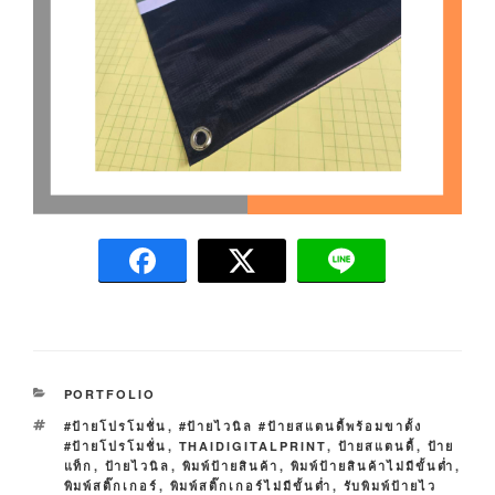
C
PORTFOLIO
A
T
#ป้ายโปรโมชั่น
,
#ป้ายไวนิล #ป้ายสแตนดี้พร้อมขาตั้ง
T
A
#ป้ายโปรโมชั่น
,
THAIDIGITALPRINT
,
ป้ายสแตนดี้
,
ป้าย
E
G
แท็ก
,
ป้ายไวนิล
,
พิมพ์ป้ายสินค้า
,
พิมพ์ป้ายสินค้าไม่มีขั้นต่ำ
,
G
S
พิมพ์สติ๊กเกอร์
,
พิมพ์สติ๊กเกอร์ไม่มีขั้นต่ำ
,
รับพิมพ์ป้ายไว
O