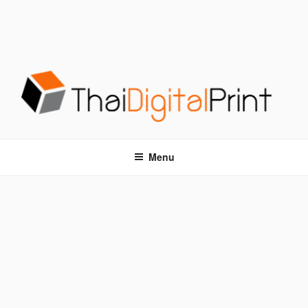
S
k
i
p
t
o
c
o
โรงพิมพ์ด่วน THAIDIGITALPRINT
โรงพิมพ์ดิจิตอล รับพิมพ์งานครบวงจร ไม่มีขั้นต่ำ
n
t
Menu
e
n
t