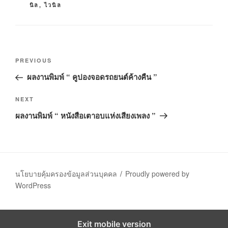
นิล
,
ไวนิล
R
I
E
S
P
P
PREVIOUS
o
r
ผลงานพิมพ์ “ คูปองจอดรถยนต์ค้างคืน ”
s
e
t
v
N
NEXT
n
i
e
ผลงานพิมพ์ “ หนังสือเตาอบแห่งเสียงเพลง ”
o
a
x
u
t
v
s
P
i
P
o
g
o
s
นโยบายคุ้มครองข้อมูลส่วนบุคคล
Proudly powered by
a
s
t
WordPress
t
t
i
o
Exit mobile version