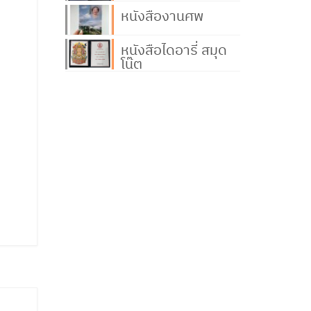
หนังสืองานศพ
หนังสือไดอารี่ สมุด
โน๊ต