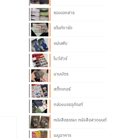
ซองเอกสาร
เต้นท์การ์ด
แผ่นพับ
โบว์ชัวร์
นามบัตร
สติ๊กเกอร์
กล่องบรรจุภัณฑ์
หนังสือธรรมะ หนังสือสวดมนต์
เมนูอาหาร