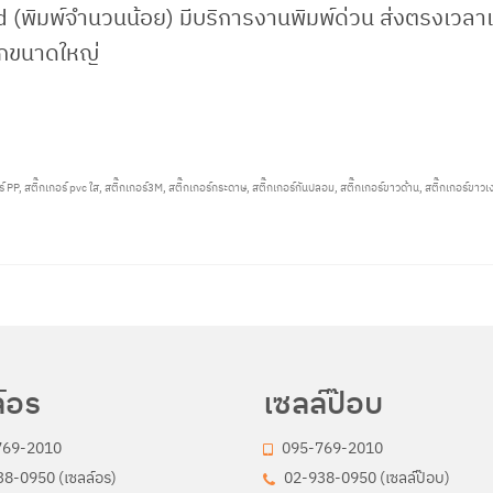
 (พิมพ์จำนวนน้อย) มีบริการงานพิมพ์ด่วน ส่งตรงเวลา
ล็กขนาดใหญ่
ร์ PP
,
สติ๊กเกอร์ pvc ใส
,
สติ๊กเกอร์3M
,
สติ๊กเกอร์กระดาษ
,
สติ๊กเกอร์กันปลอม
,
สติ๊กเกอร์ขาวด้าน
,
สติ๊กเกอร์ขาวเ
์อร
เซลล์ป๊อบ
769-2010
095-769-2010
8-0950 (เซลล์อร)
02-938-0950 (เซลล์ป๊อบ)