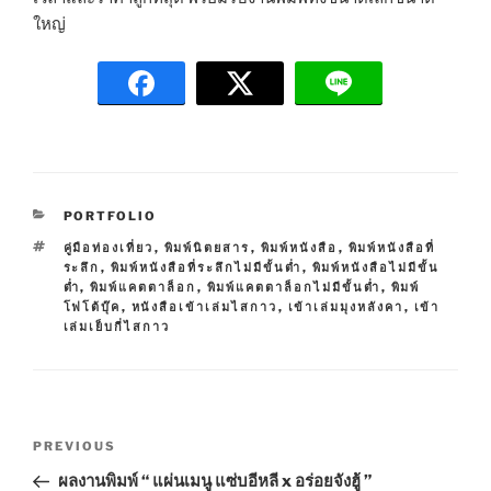
ใหญ่
C
PORTFOLIO
A
T
คู่มือท่องเที่ยว
,
พิมพ์นิตยสาร
,
พิมพ์หนังสือ
,
พิมพ์หนังสือที่
T
A
ระลึก
,
พิมพ์หนังสือที่ระลึกไม่มีขั้นต่ำ
,
พิมพ์หนังสือไม่มีขั้น
E
G
ต่ำ
,
พิมพ์แคตตาล็อก
,
พิมพ์แคตตาล็อกไม่มีขั้นต่ำ
,
พิมพ์
G
S
โฟโต้บุ๊ค
,
หนังสือเข้าเล่มไสกาว
,
เข้าเล่มมุงหลังคา
,
เข้า
O
เล่มเย็บกี่ไสกาว
R
I
E
S
P
P
PREVIOUS
o
r
ผลงานพิมพ์ “ แผ่นเมนู แซ่บอีหลี x อร่อยจังฮู้ ”