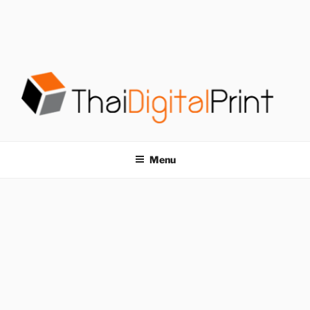
S
k
i
p
t
o
c
o
โรงพิมพ์ด่วน
โรงพิมพ์ดิจิตอล รับพิมพ์งานครบวงจร ไม่มีขั้นต่ำ
n
t
THAIDIGITALPRINT
Menu
e
n
t