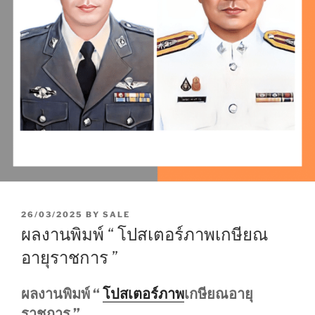
P
26/03/2025
BY
SALE
O
ผลงานพิมพ์ “ โปสเตอร์ภาพเกษียณ
S
T
อายุราชการ ”
E
D
O
ผลงานพิมพ์ “
โปสเตอร์ภาพ
เกษียณอายุ
N
ราชการ ”