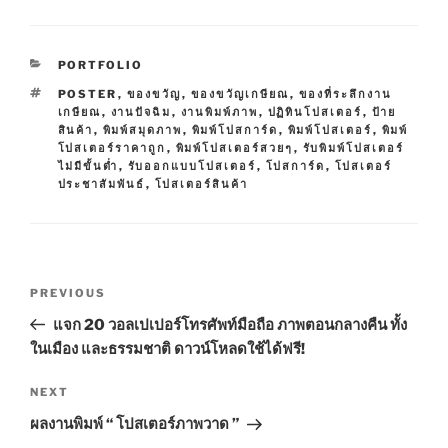
C
PORTFOLIO
A
T
POSTER
,
ของขวัญ
,
ของขวัญเกษียณ
,
ของที่ระลึกงาน
T
A
เกษียณ
,
งานปัจฉิม
,
งานพิมพ์ภาพ
,
ปฏิทินโปสเตอร์
,
ป้าย
E
G
สินค้า
,
พิมพ์สมุดภาพ
,
พิมพ์โปสการ์ด
,
พิมพ์โปสเตอร์
,
พิมพ์
G
S
โปสเตอร์ราคาถูก
,
พิมพ์โปสเตอร์สวยๆ
,
รับพิมพ์โปสเตอร์
O
ไม่มีขั้นต่ำ
,
รับออกแบบโปสเตอร์
,
โปสการ์ด
,
โปสเตอร์
R
ประชาสัมพันธ์
,
โปสเตอร์สินค้า
I
E
S
P
P
PREVIOUS
o
r
แจก 20 วอลเปเปอร์โทรศัพท์มือถือ ภาพตอนกลางคืน ทั้ง
s
e
ในเมือง และธรรมชาติ ดาวน์โหลดใช้ได้ฟรี!
t
v
n
i
N
NEXT
o
e
a
ผลงานพิมพ์ “ โปสเตอร์ภาพวาด ”
u
x