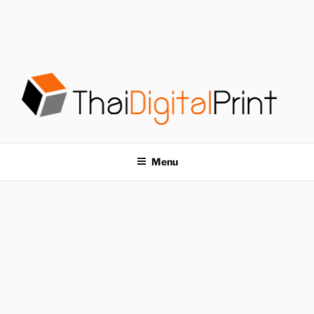
S
k
i
p
t
o
c
o
โรงพิมพ์ด่วน
โรงพิมพ์ดิจิตอล รับพิมพ์งานครบวงจร ไม่มีขั้นต่ำ
n
t
THAIDIGITALPRINT
Menu
e
n
t