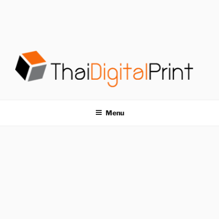
S
k
i
p
t
o
c
o
โรงพิมพ์ด่วน
โรงพิมพ์ดิจิตอล รับพิมพ์งานครบวงจร ไม่มีขั้นต่ำ
n
t
THAIDIGITALPRINT
Menu
e
n
t