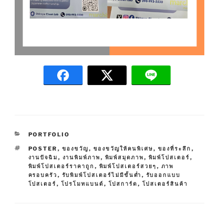
C
PORTFOLIO
A
T
POSTER
,
ของขวัญ
,
ของขวัญให้คนพิเศษ
,
ของที่ระลึก
,
T
A
งานปัจฉิม
,
งานพิมพ์ภาพ
,
พิมพ์สมุดภาพ
,
พิมพ์โปสเตอร์
,
E
G
พิมพ์โปสเตอร์ราคาถูก
,
พิมพ์โปสเตอร์สวยๆ
,
ภาพ
G
S
ครอบครัว
,
รับพิมพ์โปสเตอร์ไม่มีขั้นต่ำ
,
รับออกแบบ
O
โปสเตอร์
,
โปรโมทแบนด์
,
โปสการ์ด
,
โปสเตอร์สินค้า
R
I
E
S