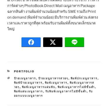
& Offset อาทิ เช่นนามบัตร แผ่นพับ ใบปลิว โบรชัวร์ วารสาร
การ์ดต่างๆ PhotoBook Direct Mail เมนูอาหาร Package
ฉลากสินค้า งานพิมพ์จำนวนน้อยสำหรับ SME รวมถึง Print
on demand (พิมพ์จำนวนน้อย) มีบริการงานพิมพ์ด่วน ส่งตรง
เวลาและราคาถูกที่สุด พร้อมรับงานพิมพ์ทั้งขนาดเล็กขนาด
ใหญ่
C
PORTFOLIO
A
T
ป้ายเมนูอาหาร
,
ป้ายเมนูอาหารสวยๆ
,
พิมพ์ปกเมนูอาหาร
,
T
A
พิมพ์ป้ายเมนูอาหาร
,
พิมพ์เมนูอาหาร
,
พิมพ์เมนูอาหารส
E
G
วยๆ
,
พิมพ์เมนูอาหารแผ่นพับ
,
พิมพ์เมนูอาหารไม่มีขั้นต่ำ
,
G
S
พิมพ์แผ่นเมนูอาหาร
,
รับพิมพ์เมนูอาหารไม่มีขั้นต่ำ
,
รับ
O
ออกแบบเมนูอาหาร
R
I
E