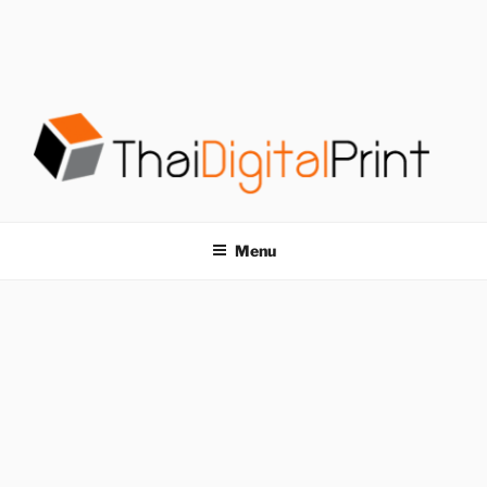
S
k
i
p
t
o
c
o
โรงพิมพ์ด่วน
โรงพิมพ์ดิจิตอล รับพิมพ์งานครบวงจร ไม่มีขั้นต่ำ
n
t
THAIDIGITALPRINT
Menu
e
n
t