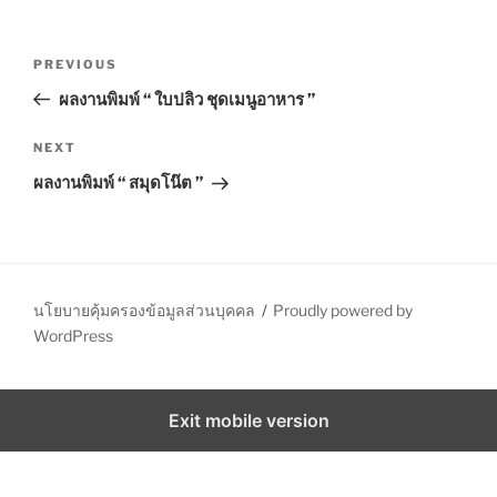
S
P
P
PREVIOUS
o
r
ผลงานพิมพ์ “ ใบปลิว ชุดเมนูอาหาร ”
s
e
t
v
N
NEXT
n
i
e
ผลงานพิมพ์ “ สมุดโน๊ต ”
o
x
a
u
t
v
s
P
i
P
o
g
o
s
นโยบายคุ้มครองข้อมูลส่วนบุคคล
Proudly powered by
a
s
t
WordPress
t
t
i
Exit mobile version
o
n