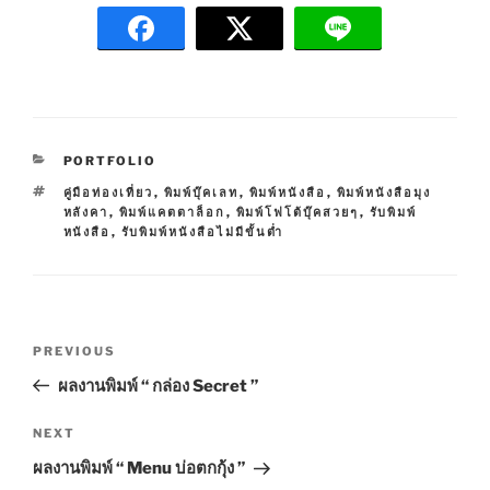
C
PORTFOLIO
A
T
คู่มือท่องเที่ยว
,
พิมพ์บุ๊คเลท
,
พิมพ์หนังสือ
,
พิมพ์หนังสือมุง
T
A
หลังคา
,
พิมพ์แคตตาล็อก
,
พิมพ์โฟโต้บุ๊คสวยๆ
,
รับพิมพ์
E
G
หนังสือ
,
รับพิมพ์หนังสือไม่มีขั้นต่ำ
G
S
O
R
I
E
P
S
P
PREVIOUS
o
r
ผลงานพิมพ์ “ กล่อง Secret ”
s
e
t
v
N
NEXT
n
i
e
ผลงานพิมพ์ “ Menu บ่อตกกุ้ง ”
o
x