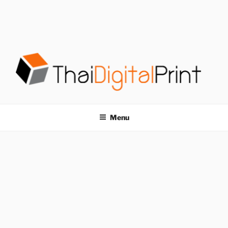
S
k
i
p
t
o
c
o
โรงพิมพ์ด่วน
โรงพิมพ์ดิจิตอล รับพิมพ์งานครบวงจร ไม่มีขั้นต่ำ
n
t
THAIDIGITALPRINT
Menu
e
n
t