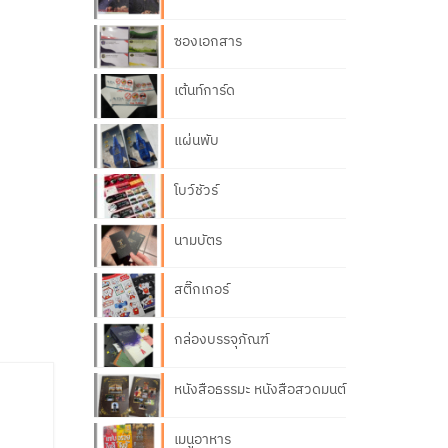
ซองเอกสาร
เต้นท์การ์ด
แผ่นพับ
โบว์ชัวร์
นามบัตร
สติ๊กเกอร์
กล่องบรรจุภัณฑ์
หนังสือธรรมะ หนังสือสวดมนต์
เมนูอาหาร