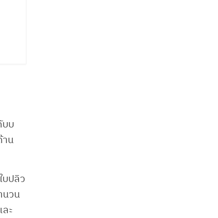
ดับบ
ด้าน
 ใบปลิว
จำนวน
และ