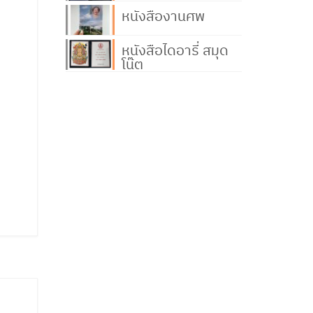
หนังสืองานศพ
หนังสือไดอารี่ สมุด
โน๊ต