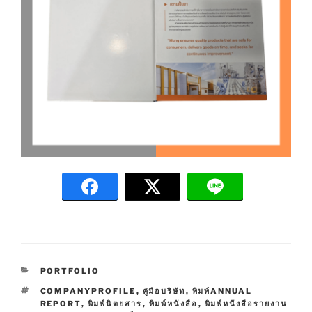
C
PORTFOLIO
A
T
COMPANYPROFILE
,
คู่มือบริษัท
,
พิมพ์ANNUAL
T
A
REPORT
,
พิมพ์นิตยสาร
,
พิมพ์หนังสือ
,
พิมพ์หนังสือรายงาน
E