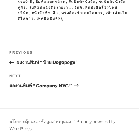
G
ประจำปี
,
พิมพ์แคตตาล็อก
,
รับพิมพ์หนังสือ
,
รับพิมพ์หนังสือ
G
S
คู่มือ
,
รับพิมพ์หนังสือรายงาน
,
รับพิมพ์หนังสือโปรไฟล์
O
บริษัท
,
หนังสือที่ระลึก
,
หนังสือเข้าเล่มไสกาว
,
เข้าเล่มเย็บ
R
กี่ไสกาว
,
เทคนิคพิมพ์หรู
I
E
S
P
P
PREVIOUS
o
r
ผลงานพิมพ์ “ ป้าย Dogopogo ”
s
e
t
v
N
NEXT
n
i
e
ผลงานพิมพ์ “ Company NYC ”
o
x
a
u
t
v
s
P
i
P
o
g
o
s
นโยบายคุ้มครองข้อมูลส่วนบุคคล
Proudly powered by
a
s
t
WordPress
t
t