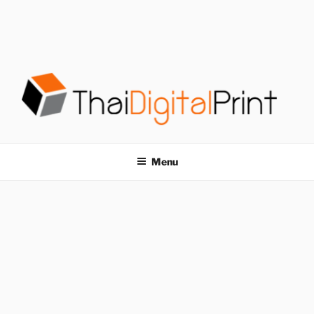
S
k
i
p
t
o
c
o
โรงพิมพ์ด่วน
โรงพิมพ์ดิจิตอล รับพิมพ์งานครบวงจร ไม่มีขั้นต่ำ
n
t
THAIDIGITALPRINT
Menu
e
n
t