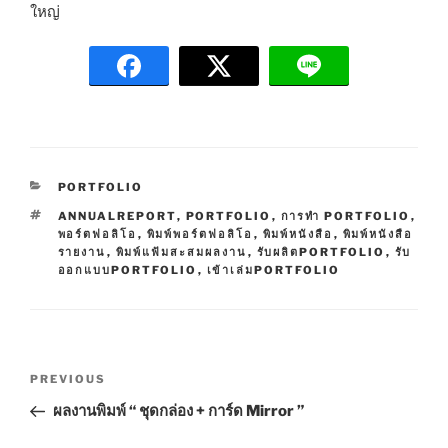
ใหญ่
C
PORTFOLIO
A
T
ANNUALREPORT
,
PORTFOLIO
,
การทำ PORTFOLIO
,
T
A
พอร์ตฟอลิโอ
,
พิมพ์พอร์ตฟอลิโอ
,
พิมพ์หนังสือ
,
พิมพ์หนังสือ
E
G
รายงาน
,
พิมพ์แฟ้มสะสมผลงาน
,
รับผลิตPORTFOLIO
,
รับ
G
S
ออกแบบPORTFOLIO
,
เข้าเล่มPORTFOLIO
O
R
I
E
S
P
P
PREVIOUS
o
r
ผลงานพิมพ์ “ ชุดกล่อง + การ์ด Mirror ”
s
e