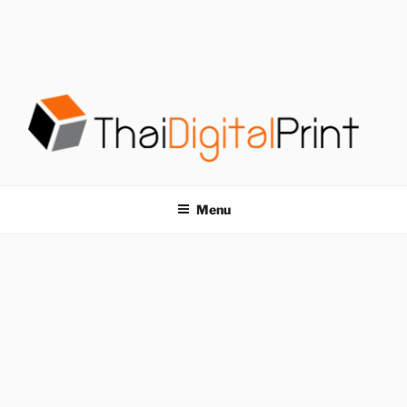
S
k
i
p
t
o
c
o
โรงพิมพ์ด่วน
โรงพิมพ์ดิจิตอล รับพิมพ์งานครบวงจร ไม่มีขั้นต่ำ
n
t
THAIDIGITALPRINT
Menu
e
n
t