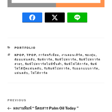
C
PORTFOLIO
A
T
KPOP
,
TPOP
,
การ์ดพรีเมี่ยม
,
งานคอนเสิร์ต
,
ซองสุ่ม
,
T
A
ด้อมแฟนคลับ
,
พิมพ์การ์ด
,
พิมพ์โปสการ์ด
,
พิมพ์โปสการ์ด
E
G
สวยๆ
,
พิมพ์โปสการ์ดไม่มีขั้นต่ำ
,
พิมพ์โฟโต้การ์ด
,
พิมพ์
G
S
โฟโต้บุ๊คแฟนคลับ
,
รับพิมพ์โปสการ์ด
,
รับออกแบบการ์ด
,
O
แฟนคลับ
,
โฟโต้การ์ด
R
I
E
S
P
P
PREVIOUS
o
r
ผลงานพิมพ์ “ นิตยสาร Palm Oil Today ”
s