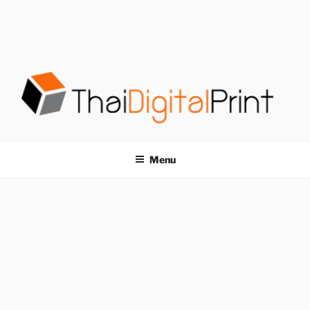
S
k
i
p
t
o
c
o
โรงพิมพ์ด่วน
โรงพิมพ์ดิจิตอล รับพิมพ์งานครบวงจร ไม่มีขั้นต่ำ
n
t
THAIDIGITALPRINT
Menu
e
n
t