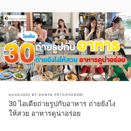
P
04/04/2024
BY
DONYA PETCHYODSRI
O
30 ไอเดียถ่ายรูปกับอาหาร ถ่ายยังไง
S
ให้สวย อาหารดูน่าอร่อย
T
E
D
O