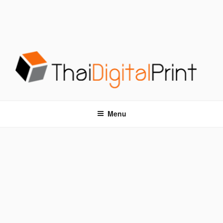
S
k
i
p
t
o
c
o
โรงพิมพ์ด่วน THAIDIGITALPRINT
โรงพิมพ์ดิจิตอล รับพิมพ์งานครบวงจร ไม่มีขั้นต่ำ
n
t
Menu
e
n
t