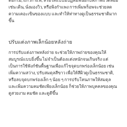
ดอกไม้, แก้วกาแฟ, หรือให้แบบมีปฏิสัมพันธ์กับสภาพแวดล้อม
เช่น เดิน, นั่งมองวิว, หรือพิงกำแพง การเพิ่มพร็อพจะช่วยลด
ความเคอะเขินของแบบ และทำให้ท่าทางดูเป็นธรรมชาติมาก
ขึ้น
ปรับแต่งภาพเล็กน้อยหลังถ่าย
การปรับแต่งภาพหลังถ่าย จะช่วยให้ภาพถ่ายของคุณให้
สมบูรณ์แบบยิ่งขึ้น ไม่จำเป็นต้องแต่งหนักจนเกินจริง แต่
เป็นการใช้ฟังก์ชันพื้นฐานเพื่อแก้ไขจุดบกพร่องเล็กน้อย เช่น
เพิ่มความสว่าง, ปรับสมดุลสีขาว เพื่อให้สีผิวดูเป็นธรรมชาติ,
หรือลบจุดบกพร่องเล็ก ๆ น้อย ๆ การปรับโทนภาพให้สมดุล
และเพิ่มความคมชัดเพียงเล็กน้อย ก็ช่วยให้ภาพบุคคลของคุณ
ดูสวยงาม คมชัด และดูดีขึ้น