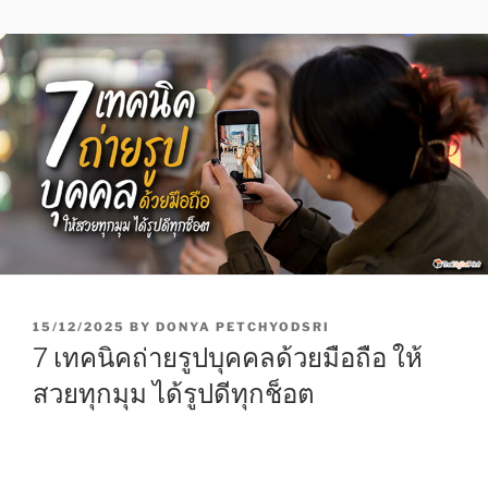
P
15/12/2025
BY
DONYA PETCHYODSRI
O
7 เทคนิคถ่ายรูปบุคคลด้วยมือถือ ให้
S
T
สวยทุกมุม ได้รูปดีทุกช็อต
E
D
O
N