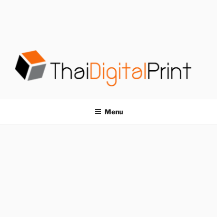
S
k
i
p
t
o
c
o
โรงพิมพ์ด่วน
โรงพิมพ์ดิจิตอล รับพิมพ์งานครบวงจร ไม่มีขั้นต่ำ
n
t
THAIDIGITALPRINT
Menu
e
n
t