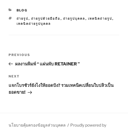
C
BLOG
A
T
ถ่ายรูป
,
ถ่ายรูปด้วยมือถือ
,
ถ่ายรูปบุคคล
,
เทคนิคถ่ายรูป
,
T
A
เทคนิคถ่ายรูปบุคคล
E
G
G
S
O
R
I
P
E
P
PREVIOUS
S
o
r
ผลงานพิมพ์ “ แผ่นพับ RETAINER ”
s
e
t
v
N
NEXT
n
i
e
แจกโบรชัวร์ยังไงให้ยอดปัง? รวมเทคนิคเปลี่ยนใบปลิวเป็น
o
x
a
ยอดขาย!
u
t
v
s
P
i
P
o
g
o
s
a
s
t
นโยบายคุ้มครองข้อมูลส่วนบุคคล
Proudly powered by