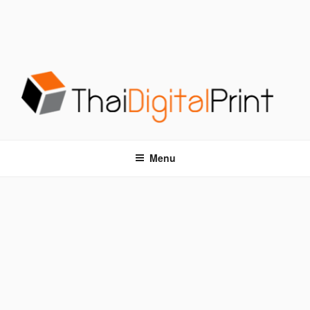
S
k
i
p
t
o
c
o
โรงพิมพ์ด่วน THAIDIGITALPRINT
โรงพิมพ์ดิจิตอล รับพิมพ์งานครบวงจร ไม่มีขั้นต่ำ
n
t
Menu
e
n
t