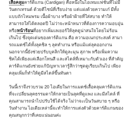
เสื้อคลุม
คาร์ดิแกน (Cardigan) คือหนึ่งในไอเทมแฟชั่นที่ไม่มี
วันตกเทรนด์ ด้วยดีไซน์ที่เรียบง่าย แต่แฝงด้วยความเก๋ มีทั้ง
แบบถักไหมพรม เนื้อผ้าบาง หรือผ้าฝ้ายที่ใส่สบาย ทำให้
สามารถใส่ได้ตลอดปี ไม่ว่าจะหน้าหนาวที่ต้องการความอบอุ่น
หรือ
หน้าร้อน
ที่อยากเพิ่มเลเยอร์ให้ลุคดูน่าสนใจโดยไม่ร้อน
เกินไป ซึ่งจุดเด่นของคาร์ดิแกน คือ ความอเนกประสงค์ สามา
รถแมตช์ได้ทั้งลุคชิล ๆ ลุคทำงาน หรือแม้แต่ลุคออกงาน
นอกจากนี้ยังช่วยปรับบุคลิกให้ดูละมุน สุภาพ หรือเพิ่มความ
ชิคได้เพียงแค่เลือกโทนสี และสไตล์ที่เหมาะกับตัวเอง ที่สำคัญ
คาร์ดิแกนยังช่วยแก้ปัญหาเวลารู้สึกว่าชุดดูเรียบเกินไป เพียง
คลุมเพิ่มก็ทำให้ดูมีสไตล์ขึ้นทันตา
วันนี้เราจึงรวบรวม 20 ไอเดียในการแมตช์เสื้อคลุมคาร์ดิแกน
ที่จะเปลี่ยนลุคธรรมดาให้กลายเป็นลุคที่ดูแพง และมีสไตล์ ที่
คุณสามารถนำไปปรับใช้ได้จริง ไม่ว่าจะเป็นวันสบาย ๆ หรือ
วันทำงาน ไอเดียเหล่านี้จะทำให้การแต่งตัวด้วยคาร์ดิแกนของ
คุณสนุกกว่าที่เคยแน่นอนค่ะ