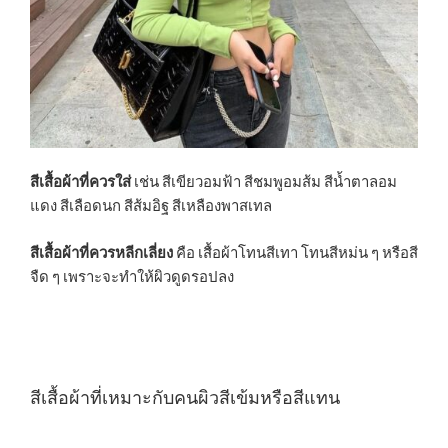
สีเสื้อผ้าที่ควรใส่
เช่น สีเขียวอมฟ้า สีชมพูอมส้ม สีน้ำตาลอม
แดง สีเลือดนก สีส้มอิฐ สีเหลืองพาสเทล
สีเสื้อผ้าที่ควรหลีกเลี่ยง
คือ เสื้อผ้าโทนสีเทา โทนสีหม่น ๆ หรือสี
จืด ๆ เพราะจะทำให้ผิวดูดรอปลง
สีเสื้อผ้าที่เหมาะกับคนผิวสีเข้มหรือสีแทน