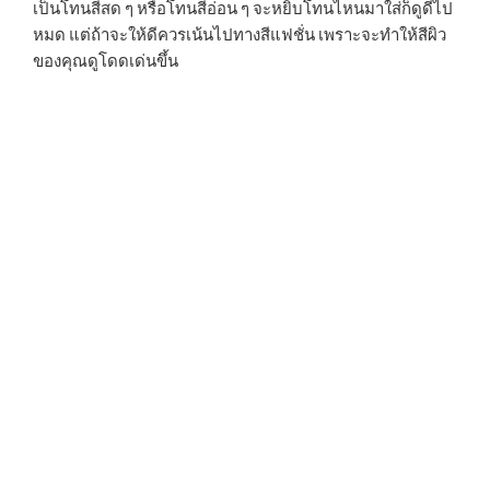
เป็นโทนสีสด ๆ หรือโทนสีอ่อน ๆ จะหยิบโทนไหนมาใส่ก็ดูดีไป
หมด แต่ถ้าจะให้ดีควรเน้นไปทางสีแฟชั่น เพราะจะทำให้สีผิว
ของคุณดูโดดเด่นขึ้น