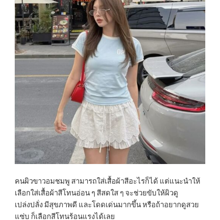
คนผิวขาวอมชมพู สามารถใส่เสื้อผ้าสีอะไรก็ได้ แต่แนะนำให้
เลือกใส่เสื้อผ้าสีโทนอ่อน ๆ สีสดใส ๆ จะช่วยขับให้ผิวดู
เปล่งปลั่ง มีสุขภาพดี และโดดเด่นมากขึ้น หรือถ้าอยากดูสวย
แซ่บ ก็เลือกสีโทนร้อนแรงได้เลย