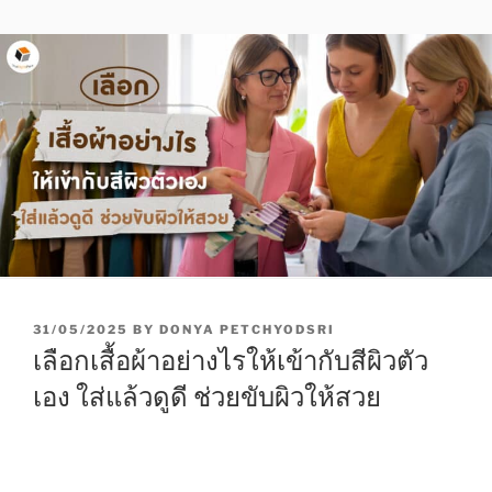
P
31/05/2025
BY
DONYA PETCHYODSRI
O
เลือกเสื้อผ้าอย่างไรให้เข้ากับสีผิวตัว
S
T
เอง ใส่แล้วดูดี ช่วยขับผิวให้สวย
E
D
O
N