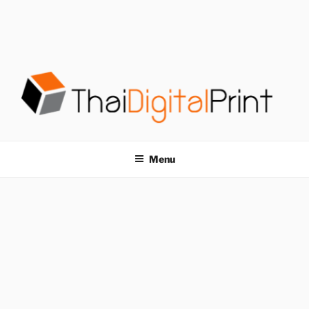
S
k
i
p
t
o
c
o
โรงพิมพ์ด่วน
โรงพิมพ์ดิจิตอล รับพิมพ์งานครบวงจร ไม่มีขั้นต่ำ
n
t
THAIDIGITALPRINT
Menu
e
n
t