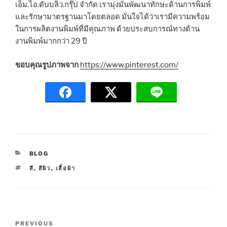
เอ็ม.ไอ.ดับบลิว.กรุ๊ป จำกัด เรามุ่งมั่นพัฒนาทักษะด้านการพิมพ์
และรักษามาตรฐานมาโดยตลอด มั่นใจได้ว่าเรามีความพร้อม
ในการผลิตงานพิมพ์ที่มีคุณภาพ ด้วยประสบการณ์ทางด้าน
งานพิมพ์มากกว่า 29 ปี
ขอบคุณรูปภาพจาก
https://www.pinterest.com/
C
BLOG
A
T
สี
,
สีผิว
,
เสื้อผ้า
T
A
E
G
G
S
O
R
P
I
P
PREVIOUS
E