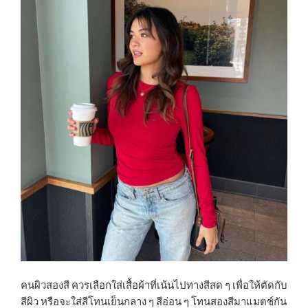
คนผิวสองสี ควรเลือกใส่เสื้อผ้าที่เน้นไปทางสีสด ๆ เพื่อให้ตัดกับ
สีผิว หรือจะใส่สีโทนเย็นกลาง ๆ สีอ่อน ๆ โทนสองสีมาแมตช์กัน