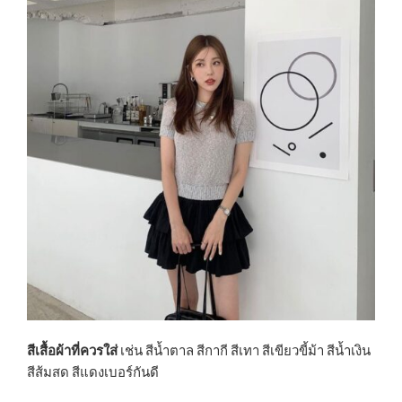
สีเสื้อผ้าที่ควรใส่
เช่น สีน้ำตาล สีกากี สีเทา สีเขียวขี้ม้า สีน้ำเงิน
สีส้มสด สีแดงเบอร์กันดี