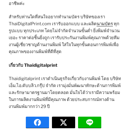
อาชีพค่ะ
สำหรับท่านใดที่สนใจอยากทำนามบัตร บริษัทของเรา
ThaiDigitalPrint.com เรารับออกแบบ และผลิต
นามบัตร
ทุก
รูปแบบ ทุกประเภท โดยไม่จำกัดจำนวนขั้นต่ำ ยิ่งพิมพ์จำนวน
เยอะ ราคาต่อชิ้นยิ่งถูก เรารับประกันงานพิมพ์คุณภาพด้วยทีม
งานผู้เชี่ยวชาญด้านงานพิมพ์ ใส่ใจในทุกขั้นตอนการพิมพ์เพื่อ
คุณภาพของงานพิมพ์ที่ดีที่สุด
เกี่ยวกับ Thaidigitalprint
Thaidigitalprint เราดำเนินธุรกิจเกี่ยวกับงานพิมพ์ โดย บริษัท
เอ็ม.ไอ.ดับบลิว.กรุ๊ป จำกัด เรามุ่งมั่นพัฒนาทักษะด้านการพิมพ์
และรักษามาตรฐานมาโดยตลอด มั่นใจได้ว่าเรามีความพร้อม
ในการผลิตงานพิมพ์ที่มีคุณภาพ ด้วยประสบการณ์ทางด้าน
งานพิมพ์มากกว่า 29 ปี