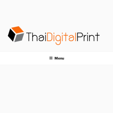
S
k
i
p
t
o
c
o
โรงพิมพ์ด่วน
โรงพิมพ์ดิจิตอล รับพิมพ์งานครบวงจร ไม่มีขั้นต่ำ
n
t
THAIDIGITALPRINT
Menu
e
n
t