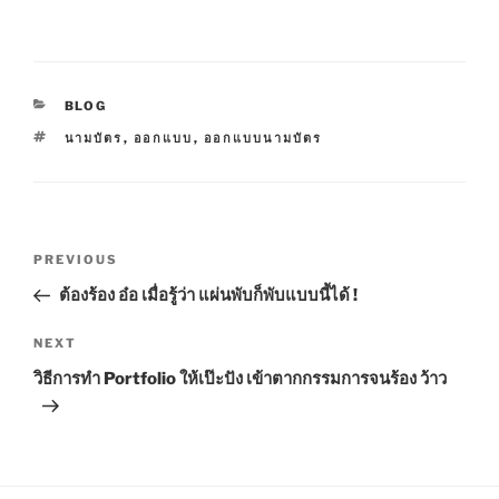
C
BLOG
A
T
นามบัตร
,
ออกแบบ
,
ออกแบบนามบัตร
T
A
E
G
G
S
O
R
P
I
P
PREVIOUS
E
o
S
r
ต้องร้อง อ๋อ เมื่อรู้ว่า แผ่นพับก็พับแบบนี้ได้ !
s
e
t
v
N
NEXT
n
i
e
วิธีการทำ Portfolio ให้เป๊ะปัง เข้าตากกรรมการจนร้อง ว้าว
o
x
a
u
t
v
s
P
i
P
o
g