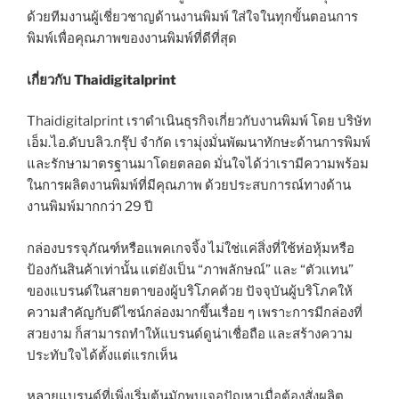
ด้วยทีมงานผู้เชี่ยวชาญด้านงานพิมพ์ ใส่ใจในทุกขั้นตอนการ
พิมพ์เพื่อคุณภาพของงานพิมพ์ที่ดีที่สุด
เกี่ยวกับ Thaidigitalprint
Thaidigitalprint เราดำเนินธุรกิจเกี่ยวกับงานพิมพ์ โดย บริษัท
เอ็ม.ไอ.ดับบลิว.กรุ๊ป จำกัด เรามุ่งมั่นพัฒนาทักษะด้านการพิมพ์
และรักษามาตรฐานมาโดยตลอด มั่นใจได้ว่าเรามีความพร้อม
ในการผลิตงานพิมพ์ที่มีคุณภาพ ด้วยประสบการณ์ทางด้าน
งานพิมพ์มากกว่า 29 ปี
กล่องบรรจุภัณฑ์หรือแพคเกจจิ้ง ไม่ใช่แค่สิ่งที่ใช้ห่อหุ้มหรือ
ป้องกันสินค้าเท่านั้น แต่ยังเป็น “ภาพลักษณ์” และ “ตัวแทน”
ของแบรนด์ในสายตาของผู้บริโภคด้วย ปัจจุบันผู้บริโภคให้
ความสำคัญกับดีไซน์กล่องมากขึ้นเรื่อย ๆ เพราะการมีกล่องที่
สวยงาม ก็สามารถทำให้แบรนด์ดูน่าเชื่อถือ และสร้างความ
ประทับใจได้ตั้งแต่แรกเห็น
หลายแบรนด์ที่เพิ่งเริ่มต้นมักพบเจอปัญหาเมื่อต้องสั่งผลิต