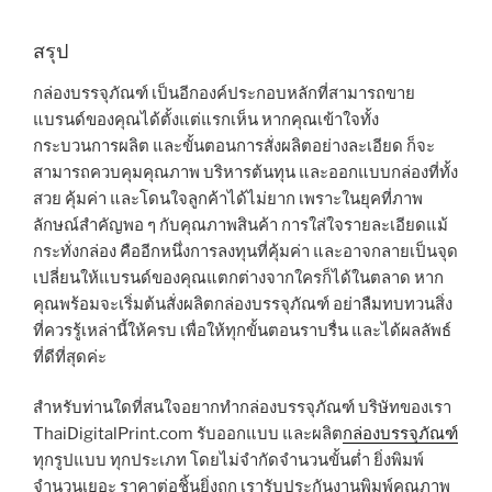
สรุป
กล่องบรรจุภัณฑ์ เป็นอีกองค์ประกอบหลักที่สามารถขาย
แบรนด์ของคุณได้ตั้งแต่แรกเห็น หากคุณเข้าใจทั้ง
กระบวนการผลิต และขั้นตอนการสั่งผลิตอย่างละเอียด ก็จะ
สามารถควบคุมคุณภาพ บริหารต้นทุน และออกแบบกล่องที่ทั้ง
สวย คุ้มค่า และโดนใจลูกค้าได้ไม่ยาก เพราะในยุคที่ภาพ
ลักษณ์สำคัญพอ ๆ กับคุณภาพสินค้า การใส่ใจรายละเอียดแม้
กระทั่งกล่อง คืออีกหนึ่งการลงทุนที่คุ้มค่า และอาจกลายเป็นจุด
เปลี่ยนให้แบรนด์ของคุณแตกต่างจากใครก็ได้ในตลาด หาก
คุณพร้อมจะเริ่มต้นสั่งผลิตกล่องบรรจุภัณฑ์ อย่าลืมทบทวนสิ่ง
ที่ควรรู้เหล่านี้ให้ครบ เพื่อให้ทุกขั้นตอนราบรื่น และได้ผลลัพธ์
ที่ดีที่สุดค่ะ
สำหรับท่านใดที่สนใจอยากทำกล่องบรรจุภัณฑ์ บริษัทของเรา
ThaiDigitalPrint.com รับออกแบบ และผลิต
กล่องบรรจุภัณฑ์
ทุกรูปแบบ ทุกประเภท โดยไม่จำกัดจำนวนขั้นต่ำ ยิ่งพิมพ์
จำนวนเยอะ ราคาต่อชิ้นยิ่งถูก เรารับประกันงานพิมพ์คุณภาพ