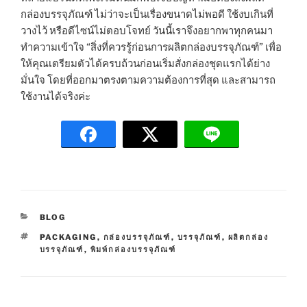
กล่องบรรจุภัณฑ์ ไม่ว่าจะเป็นเรื่องขนาดไม่พอดี ใช้งบเกินที่
วางไว้ หรือดีไซน์ไม่ตอบโจทย์ วันนี้เราจึงอยากพาทุกคนมา
ทำความเข้าใจ “สิ่งที่ควรรู้ก่อนการผลิตกล่องบรรจุภัณฑ์” เพื่อ
ให้คุณเตรียมตัวได้ครบถ้วนก่อนเริ่มสั่งกล่องชุดแรกได้ย่าง
มั่นใจ โดยที่ออกมาตรงตามความต้องการที่สุด และสามารถ
ใช้งานได้จริงค่ะ
C
BLOG
A
T
PACKAGING
,
กล่องบรรจุภัณฑ์
,
บรรจุภัณฑ์
,
ผลิตกล่อง
T
A
บรรจุภัณฑ์
,
พิมพ์กล่องบรรจุภัณฑ์
E
G
G
S
O
R
I