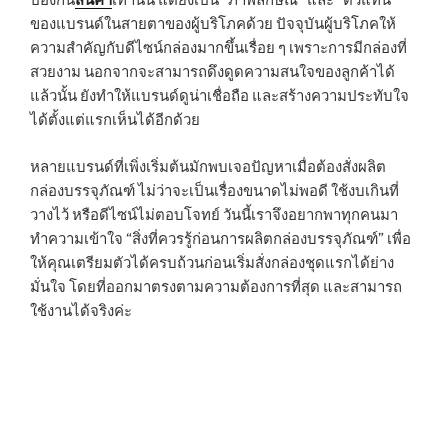
ป้องกัน
สินค้า
เท่านั้น แต่ยังเป็น “ภาพลักษณ์” และ “ตัวแทน”
ของแบรนด์ในสายตาของผู้บริโภคด้วย ปัจจุบันผู้บริโภคให้
ความสำคัญกับดีไซน์กล่องมากขึ้นเรื่อย ๆ เพราะการมีกล่องที่
สวยงาม นอกจากจะสามารถดึงดูดความสนใจของลูกค้าได้
แล้วนั้น ยังทำให้แบรนด์ดูน่าเชื่อถือ และสร้างความประทับใจ
ได้ตั้งแต่แรกเห็นได้อีกด้วย
หลายแบรนด์ที่เพิ่งเริ่มต้นมักพบเจอปัญหาเมื่อต้องสั่งผลิต
กล่องบรรจุภัณฑ์ ไม่ว่าจะเป็นเรื่องขนาดไม่พอดี ใช้งบเกินที่
วางไว้ หรือดีไซน์ไม่ตอบโจทย์ วันนี้เราจึงอยากพาทุกคนมา
ทำความเข้าใจ “สิ่งที่ควรรู้ก่อนการผลิตกล่องบรรจุภัณฑ์” เพื่อ
ให้คุณเตรียมตัวได้ครบถ้วนก่อนเริ่มสั่งกล่องชุดแรกได้ย่าง
มั่นใจ โดยที่ออกมาตรงตามความต้องการที่สุด และสามารถ
ใช้งานได้จริงค่ะ