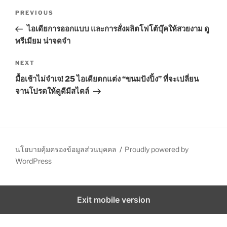
P
E
P
PREVIOUS
S
o
r
ไอเดียการออกแบบ และการสั่งผลิตโฟโต้บุ๊คให้สวยงาม ดู
s
e
พรีเมียม น่าจดจำ
t
v
n
i
N
NEXT
o
e
a
มื้อเช้าไม่จำเจ! 25 ไอเดียตกแต่ง “ขนมปังปิ้ง” ที่จะเปลี่ยน
u
x
v
จานโปรดให้ดูดีมีสไตล์
s
t
i
P
P
g
o
o
a
s
s
t
t
t
นโยบายคุ้มครองข้อมูลส่วนบุคคล
Proudly powered by
WordPress
i
o
n
Exit mobile version