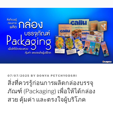
P
07/07/2025
BY
DONYA PETCHYODSRI
O
สิ่งที่ควรรู้ก่อนการผลิตกล่องบรรจุ
S
T
ภัณฑ์ (Packaging) เพื่อให้ได้กล่อง
E
สวย คุ้มค่า และตรงใจผู้บริโภค
D
O
N