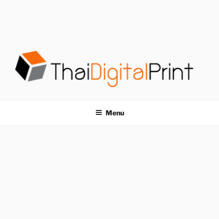
S
k
i
p
t
o
c
o
โรงพิมพ์ด่วน
โรงพิมพ์ดิจิตอล รับพิมพ์งานครบวงจร ไม่มีขั้นต่ำ
n
t
THAIDIGITALPRINT
Menu
e
n
t