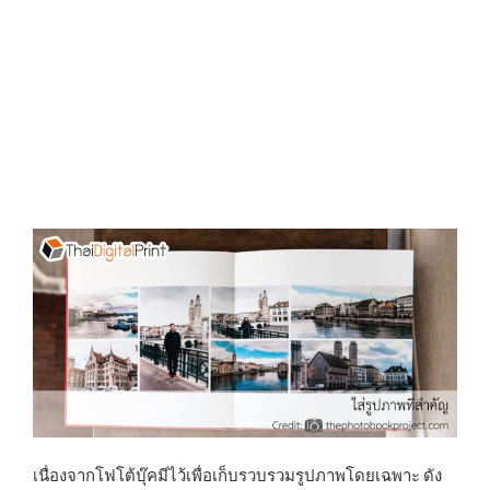
เนื่องจากโฟโต้บุ๊คมีไว้เพื่อเก็บรวบรวมรูปภาพโดยเฉพาะ ดัง