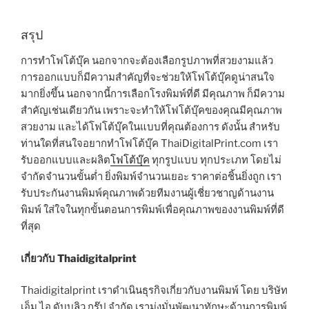
สรุป
การทำโฟโต้บุ๊ค นอกจากจะต้องเลือกรูปภาพที่สวยงามแล้ว
การออกแบบก็มีความสำคัญที่จะช่วยให้โฟโต้บุ๊คดูน่าสนใจ
มากยิ่งขึ้น นอกจากนี้การเลือกโรงพิมพ์ที่ดี มีคุณภาพ ก็มีความ
สำคัญเช่นเดียวกัน เพราะจะทำให้โฟโต้บุ๊คของคุณมีคุณภาพ
สวยงาม และได้โฟโต้บุ๊คในแบบที่คุณต้องการ ดังนั้น สำหรับ
ท่านใดที่สนใจอยากทำโฟโต้บุ๊ค ThaiDigitalPrint.com เรา
รับออกแบบและผลิต
โฟโต้บุ๊ค
ทุกรูปแบบ ทุกประเภท โดยไม่
จำกัดจำนวนขั้นต่ำ ยิ่งพิมพ์จำนวนเยอะ ราคาต่อชิ้นยิ่งถูก เรา
รับประกันงานพิมพ์คุณภาพด้วยทีมงานผู้เชี่ยวชาญด้านงาน
พิมพ์ ใส่ใจในทุกขั้นตอนการพิมพ์เพื่อคุณภาพของงานพิมพ์ที่ดี
ที่สุด
เกี่ยวกับ Thaidigitalprint
Thaidigitalprint เราดำเนินธุรกิจเกี่ยวกับงานพิมพ์ โดย บริษัท
เอ็ม.ไอ.ดับบลิว.กรุ๊ป จำกัด เรามุ่งมั่นพัฒนาทักษะด้านการพิมพ์