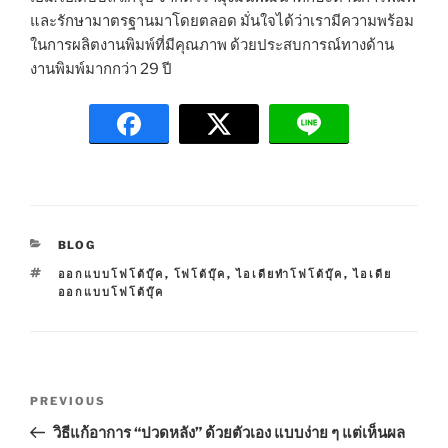
และรักษามาตรฐานมาโดยตลอด มั่นใจได้ว่าเรามีความพร้อม
ในการผลิตงานพิมพ์ที่มีคุณภาพ ด้วยประสบการณ์ทางด้าน
งานพิมพ์มากกว่า 29 ปี
C
BLOG
A
T
ออกแบบโฟโต้บุ๊ค
,
โฟโต้บุ๊ค
,
ไอเดียทำโฟโต้บุ๊ค
,
ไอเดีย
T
A
ออกแบบโฟโต้บุ๊ค
E
G
G
S
O
R
I
P
E
P
PREVIOUS
S
o
r
วิธีแก้อาการ “ปวดหลัง” ด้วยตัวเอง แบบง่าย ๆ แต่เห็นผล
s