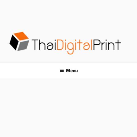
S
k
i
p
t
o
c
o
โรงพิมพ์ด่วน
โรงพิมพ์ดิจิตอล รับพิมพ์งานครบวงจร ไม่มีขั้นต่ำ
n
t
THAIDIGITALPRINT
Menu
e
n
t