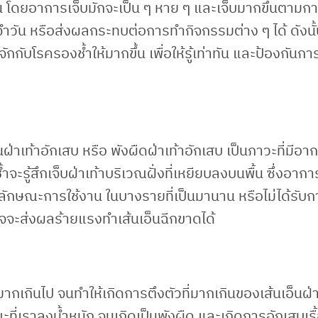
นยืน โดยอาการเจ็บมักจะเป็น ๆ หาย ๆ และเจ็บมากขึ้นตามกา
ำวัน หรือส่งผลกระทบต่อการทำกิจกรรมต่าง ๆ ได้ ดังนั้
ับโรครองช้ำให้มากขึ้น เพื่อให้รู้เท่าทัน และป้องกันกา
ฝ่าเท้าอักเสบ หรือ พังผืดฝ่าเท้าอักเสบ เป็นภาวะที่มีอา
ำจะรู้สึกเจ็บฝ่าเท้าบริเวณฝั่งที่เหยียบลงบนพื้น ซึ่งอาก
มลักษณะการใช้งาน ในบางรายที่เป็นมานาน หรือไม่ได้รับก
อาจจะส่งผลร้ายแรงทำเส้นเอ็นฉีกขาดได้
กเกินไป จนทำให้เกิดการตึงตัวที่มากเกินของเส้นเอ็นฝ่า
ที่เราลงน้ำหนัก จนเกิดเป็นพังผืด และเกิดการอักเสบเรื้