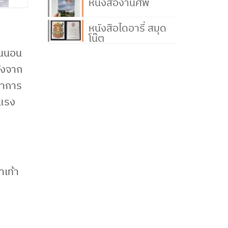
หนังสืองานศพ
หนังสือไดอารี่ สมุด
โน๊ต
ื่นนอน
ลังจาก
อาการ
นแรง
าเท้า