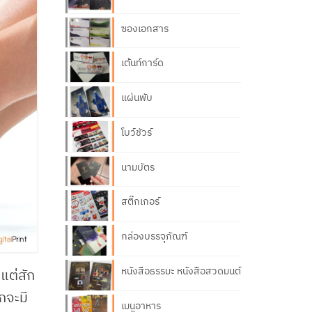
ซองเอกสาร
เต้นท์การ์ด
แผ่นพับ
โบว์ชัวร์
นามบัตร
สติ๊กเกอร์
กล่องบรรจุภัณฑ์
หนังสือธรรมะ หนังสือสวดมนต์
แต่สัก
กจะมี
เมนูอาหาร