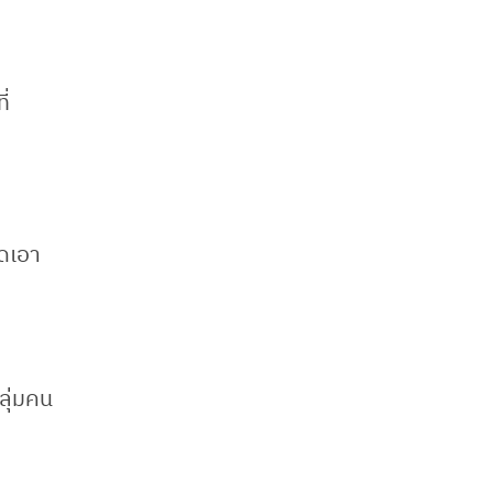
่
ัดเอา
ลุ่มคน