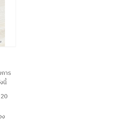
ับการ
นี้
 20
อง