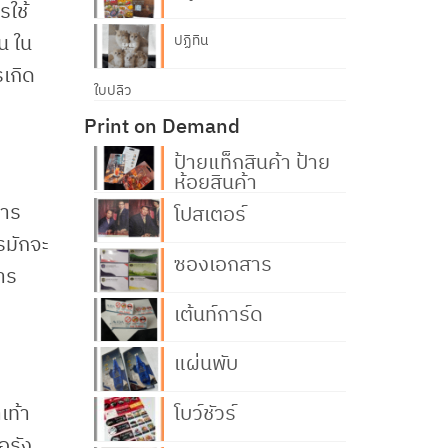
รใช้
น ใน
ปฏิทิน
รเกิด
ใบปลิว
Print on Demand
ป้ายแท็กสินค้า ป้าย
ห้อยสินค้า
การ
โปสเตอร์
ารมักจะ
ซองเอกสาร
าร
เต้นท์การ์ด
แผ่นพับ
เท้า
โบว์ชัวร์
อรัง