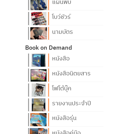
แผ่นพับ
โบว์ชัวร์
นามบัตร
Book on Demand
หนังสือ
หนังสือนิตยสาร
โฟโต้บุ๊ค
รายงานประจำปี
หนังสือรุ่น
หนังสือคู่มือ