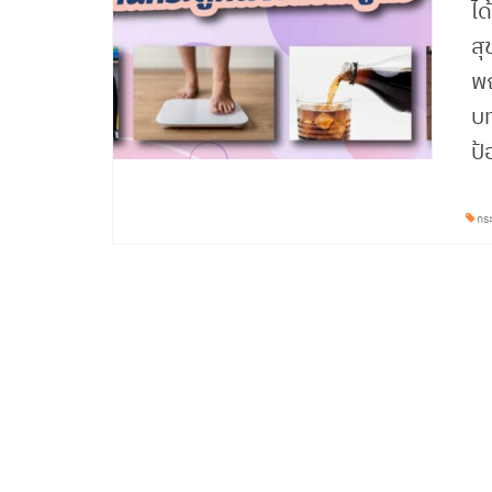
ได
สุ
พฤ
บท
ป้
กระ