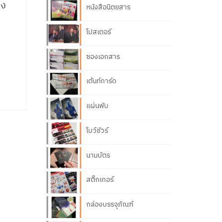
อง
หนังสือนิตยสาร
โปสเตอร์
ซองเอกสาร
เต้นท์การ์ด
แผ่นพับ
โบว์ชัวร์
นามบัตร
สติ๊กเกอร์
กล่องบรรจุภัณฑ์