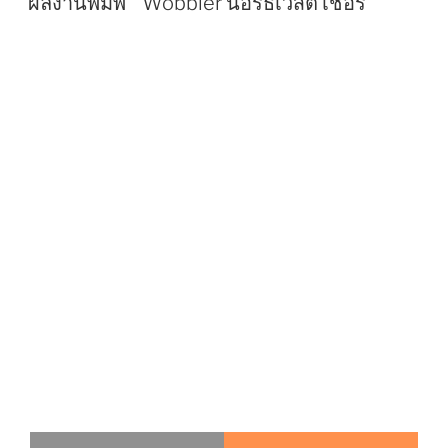
ผลงานพิมพ์ “ Wobbler นอร์ธเวสต์ เชอรี่”
S
T
E
D
O
N