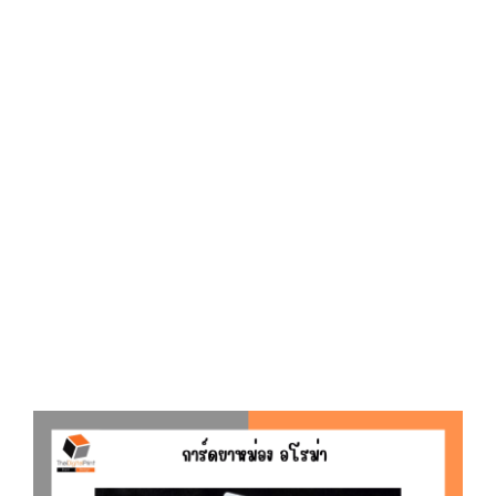
D
O
N