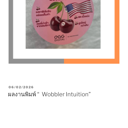
P
06/02/2026
O
ผลงานพิมพ์ “ Wobbler Intuition”
S
T
E
D
O
N