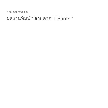
P
13/05/2026
O
ผลงานพิมพ์ “ สายคาด T-Pants ”
S
T
E
D
O
N