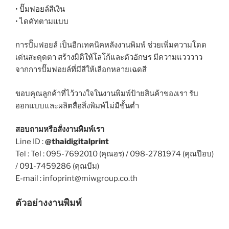
• ปั๊มฟอยล์สีเงิน
• ไดคัทตามแบบ
การปั๊มฟอยล์ เป็นอีกเทคนิคหลังงานพิมพ์ ช่วยเพิ่มความโดด
เด่นสะดุดตา สร้างมิติให้โลโก้และตัวอักษร มีความแวววาว
จากการปั๊มฟอยล์ที่มีสีให้เลือกหลายเฉดสี
ขอบคุณลูกค้าที่ไว้วางใจในงานพิมพ์ป้ายสินค้าของเรา รับ
ออกแบบและผลิตสื่อสิ่งพิมพ์ไม่มีขั้นต่ำ
สอบถามหรือสั่งงานพิมพ์เรา
Line ID :
@thaidigitalprint
Tel : Tel : 095-7692010 (คุณอร) / 098-2781974 (คุณป๊อบ)
/ 091-7459286 (คุณบีม)
E-mail : infoprint@miwgroup.co.th
ตัวอย่างงานพิมพ์