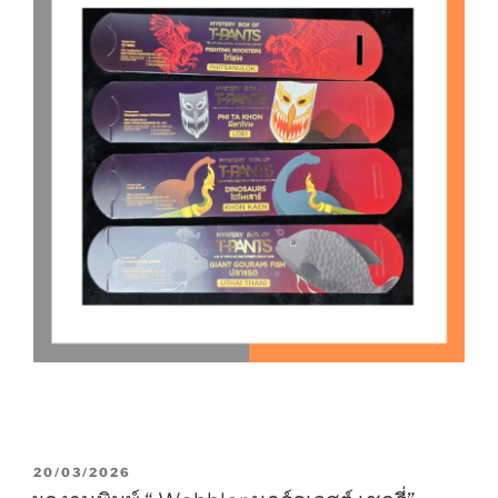
P
20/03/2026
O