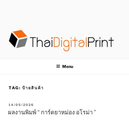
S
k
i
p
t
o
c
o
โรงพิมพ์ด่วน
โรงพิมพ์ดิจิตอล รับพิมพ์งานครบวงจร ไม่มีขั้นต่ำ
n
t
THAIDIGITALPRINT
Menu
e
n
t
TAG:
ป้ายสินค้า
P
14/05/2026
O
ผลงานพิมพ์ “ การ์ดยาหม่อง อโรม่า ”
S
T
E