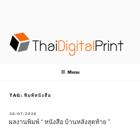
S
k
i
p
t
o
c
o
โรงพิมพ์ด่วน
โรงพิมพ์ดิจิตอล รับพิมพ์งานครบวงจร ไม่มีขั้นต่ำ
n
t
THAIDIGITALPRINT
Menu
e
n
t
TAG:
พิมพ์หนังสือ
P
30/07/2026
O
ผลงานพิมพ์ “ หนังสือ บ้านหลังสุดท้าย ”
S
T
E