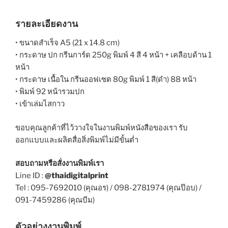
รายละเอียดงาน
• ขนาดสำเร็จ A5 (21 x 14.8 cm)
• กระดาษ ปก กรีนการ์ด 250g พิมพ์ 4 สี 4 หน้า + เคลือบด้าน 1
หน้า
• กระดาษ เนื้อใน กรีนออฟเซต 80g พิมพ์ 1 สี(ดำ) 88 หน้า
• พิมพ์ 92 หน้ารวมปก
• เข้าเล่มไสกาว
ขอบคุณลูกค้าที่ไว้วางใจในงานพิมพ์หนังสือของเรา รับ
ออกแบบและผลิตสื่อสิ่งพิมพ์ไม่มีขั้นต่ำ
สอบถามหรือสั่งงานพิมพ์เรา
Line ID :
@thaidigitalprint
Tel : 095-7692010 (คุณอร) / 098-2781974 (คุณป๊อบ) /
091-7459286 (คุณบีม)
ตัวอย่างงานพิมพ์