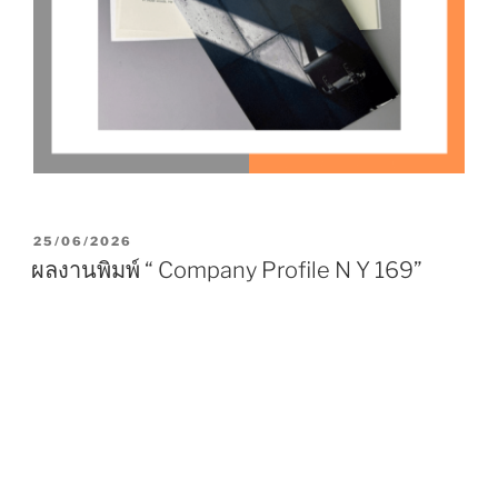
P
25/06/2026
O
ผลงานพิมพ์ “ Company Profile N Y 169”
S
T
E
D
O
N