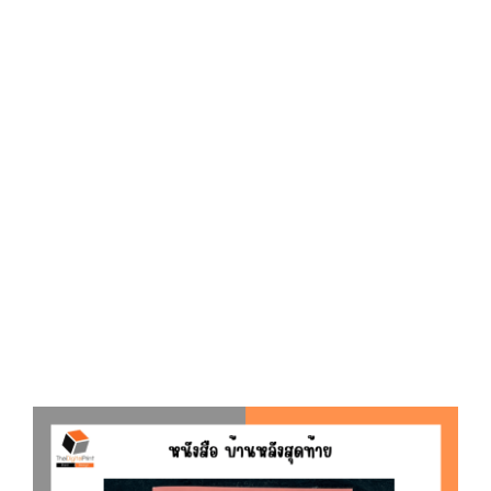
D
O
N