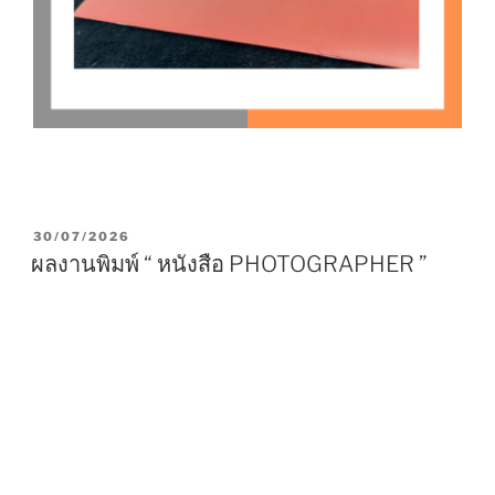
P
30/07/2026
O
ผลงานพิมพ์ “ หนังสือ PHOTOGRAPHER ”
S
T
E
D
O
N