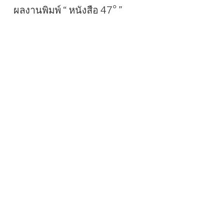
O
ผลงานพิมพ์ “ หนังสือ 47° ”
S
T
E
D
O
N