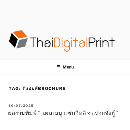
S
k
i
p
t
o
c
o
โรงพิมพ์ด่วน
โรงพิมพ์ดิจิตอล รับพิมพ์งานครบวงจร ไม่มีขั้นต่ำ
n
t
THAIDIGITALPRINT
Menu
e
n
t
TAG:
รับพิมพ์BROCHURE
P
10/07/2025
O
ผลงานพิมพ์ “ แผ่นเมนู แซ่บอีหลี x อร่อยจังฮู้ ”
S
T
E