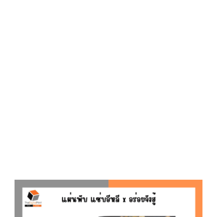
D
O
N