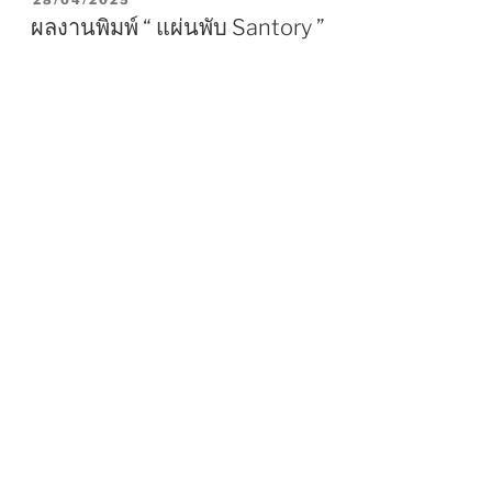
O
ผลงานพิมพ์ “ แผ่นพับ Santory ”
S
T
E
D
O
N