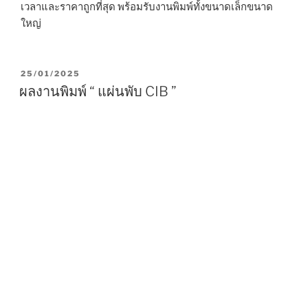
เวลาและราคาถูกที่สุด พร้อมรับงานพิมพ์ทั้งขนาดเล็กขนาด
ใหญ่
P
25/01/2025
O
ผลงานพิมพ์ “ แผ่นพับ CIB ”
S
T
E
D
O
N