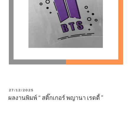
P
27/12/2025
O
ผลงานพิมพ์ “ สติ๊กเกอร์ พญานา เรดดี้ ”
S
T
E
D
O
N