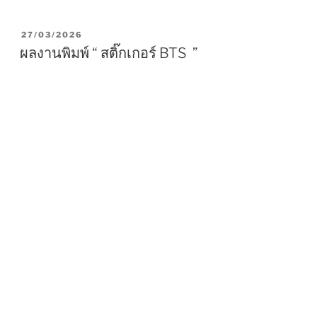
P
27/03/2026
O
ผลงานพิมพ์ “ สติ๊กเกอร์ BTS ”
S
T
E
D
O
N