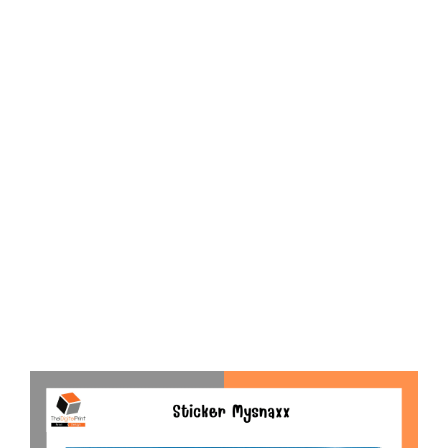
D
O
N