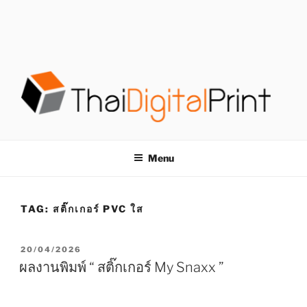
S
k
i
p
t
o
c
o
โรงพิมพ์ด่วน
โรงพิมพ์ดิจิตอล รับพิมพ์งานครบวงจร ไม่มีขั้นต่ำ
n
t
THAIDIGITALPRINT
Menu
e
n
t
TAG:
สติ๊กเกอร์ PVC ใส
P
20/04/2026
O
ผลงานพิมพ์ “ สติ๊กเกอร์ My Snaxx ”
S
T
E