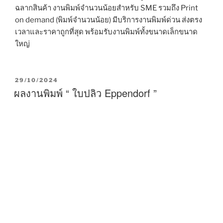
ฉลากสินค้า งานพิมพ์จำนวนน้อยสำหรับ SME รวมถึง Print
on demand (พิมพ์จำนวนน้อย) มีบริการงานพิมพ์ด่วน ส่งตรง
เวลาและราคาถูกที่สุด พร้อมรับงานพิมพ์ทั้งขนาดเล็กขนาด
ใหญ่
P
29/10/2024
O
ผลงานพิมพ์ “ ใบปลิว Eppendorf ”
S
T
E
D
O
N