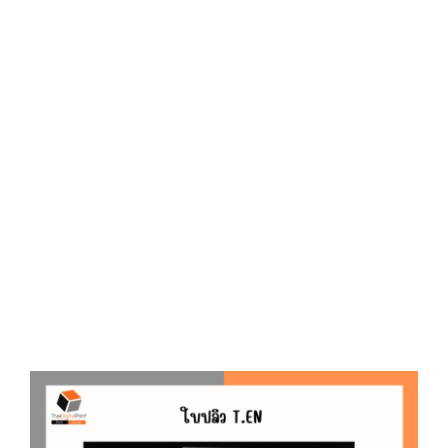
D
O
N