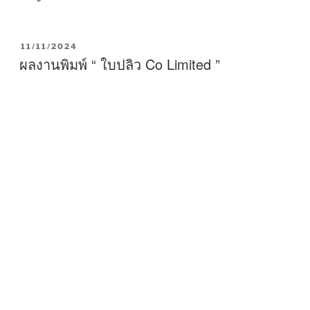
P
11/11/2024
O
ผลงานพิมพ์ “ ใบปลิว Co Limited ”
S
T
E
D
O
N