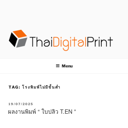
S
k
i
p
t
o
c
o
โรงพิมพ์ด่วน
โรงพิมพ์ดิจิตอล รับพิมพ์งานครบวงจร ไม่มีขั้นต่ำ
n
t
THAIDIGITALPRINT
Menu
e
n
t
TAG:
โรงพิมพ์ไม่มีขั้นต่ำ
P
19/07/2025
O
ผลงานพิมพ์ “ ใบปลิว T.EN ”
S
T
E