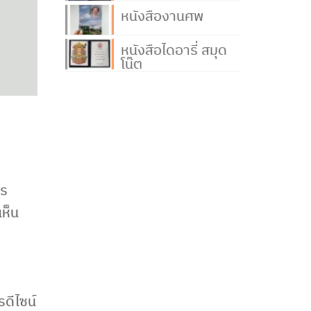
หนังสืองานศพ
หนังสือไดอารี่ สมุด
โน๊ต
าร
เห็น
ดีไซน์