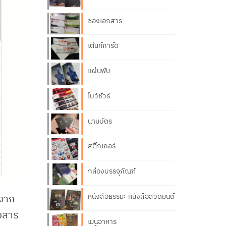
ซองเอกสาร
เต้นท์การ์ด
แผ่นพับ
โบว์ชัวร์
นามบัตร
สติ๊กเกอร์
กล่องบรรจุภัณฑ์
หนังสือธรรมะ หนังสือสวดมนต์
งจาก
่อสาร
เมนูอาหาร