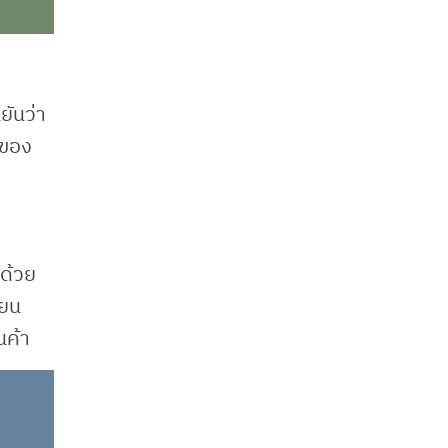
ยันว่า
ยของ
 ด้วย
่ยน
นค้า