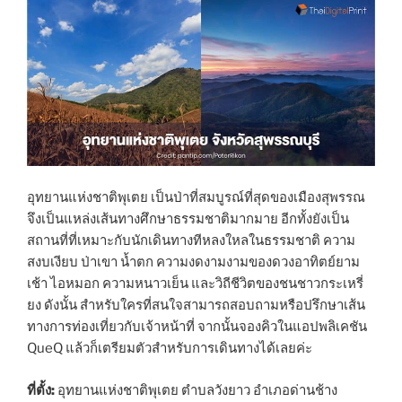
อุทยานแห่งชาติพุเตย เป็นป่าที่สมบูรณ์ที่สุดของเมืองสุพรรณ
จึงเป็นแหล่งเส้นทางศึกษาธรรมชาติมากมาย อีกทั้งยังเป็น
สถานที่ที่เหมาะกับนักเดินทางทีหลงใหลในธรรมชาติ ความ
สงบเงียบ ป่าเขา น้ำตก ความงดงามงามของดวงอาทิตย์ยาม
เช้า ไอหมอก ความหนาวเย็น และวิถีชีวิตของชนชาวกระเหรี่
ยง ดังนั้น สำหรับใครที่สนใจสามารถสอบถามหรือปรึกษาเส้น
ทางการท่องเที่ยวกับเจ้าหน้าที่ จากนั้นจองคิวในแอปพลิเคชัน
QueQ แล้วก็เตรียมตัวสำหรับการเดินทางได้เลยค่ะ
ที่ตั้ง:
อุทยานแห่งชาติพุเตย ตำบลวังยาว อำเภอด่านช้าง