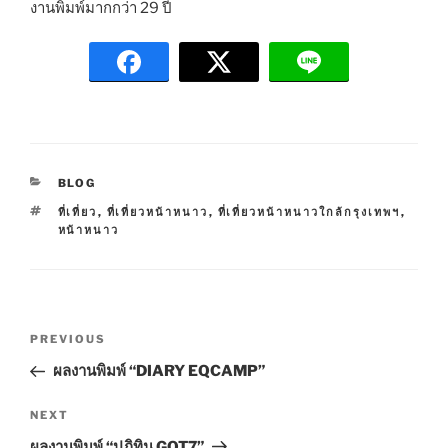
งานพิมพ์มากกว่า 29 ปี
C
BLOG
A
T
ที่เที่ยว
,
ที่เที่ยวหน้าหนาว
,
ที่เที่ยวหน้าหนาวใกล้กรุงเทพฯ
,
T
A
หน้าหนาว
E
G
G
S
O
R
I
P
E
P
PREVIOUS
S
o
r
ผลงานพิมพ์ “DIARY EQCAMP”
s
e
t
v
N
NEXT
n
i
e
ผลงานพิมพ์ “ปฏิทิน GOT7”