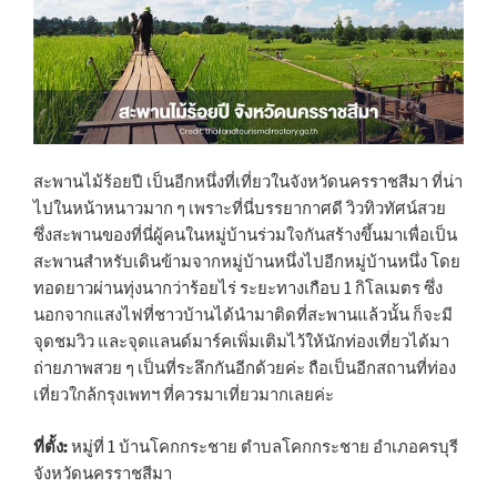
สะพานไม้ร้อยปี เป็นอีกหนึ่งที่เที่ยวในจังหวัดนครราชสีมา ที่น่า
ไปในหน้าหนาวมาก ๆ เพราะที่นี่บรรยากาศดี วิวทิวทัศน์สวย
ซึ่งสะพานของที่นี่ผู้คนในหมู่บ้านร่วมใจกันสร้างขึ้นมาเพื่อเป็น
สะพานสำหรับเดินข้ามจากหมู่บ้านหนึ่งไปอีกหมู่บ้านหนึ่ง โดย
ทอดยาวผ่านทุ่งนากว่าร้อยไร่ ระยะทางเกือบ 1 กิโลเมตร ซึ่ง
นอกจากแสงไฟที่ชาวบ้านได้นำมาติดที่สะพานแล้วนั้น ก็จะมี
จุดชมวิว และจุดแลนด์มาร์คเพิ่มเติมไว้ให้นักท่องเที่ยวได้มา
ถ่ายภาพสวย ๆ เป็นที่ระลึกกันอีกด้วยค่ะ ถือเป็นอีกสถานที่ท่อง
เที่ยวใกล้กรุงเพทฯ ที่ควรมาเที่ยวมากเลยค่ะ
ที่ตั้ง:
หมู่ที่ 1 บ้านโคกกระชาย ตำบลโคกกระชาย อำเภอครบุรี
จังหวัดนครราชสีมา