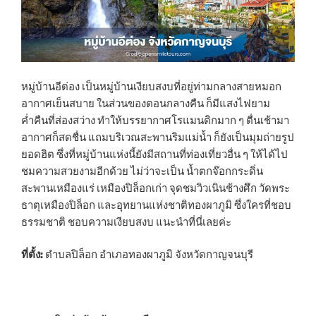
หมู่บ้านอีต่อง เป็นหมู่บ้านเงียบสงบที่อยู่ท่ามกลางสายหมอก
อากาศเย็นสบาย ในส่วนของตอนกลางคืน ก็มีแสงไฟยาม
ค่ำคืนที่ส่องสว่าง ทำให้บรรยากาศโรแมนติกมาก ๆ ตื่นเช้ามา
อากาศก็สดชื่น แถมบริเวณสะพานริมแม่น้ำ ก็ยังเป็นมุมถ่ายรูป
ยอดฮิต ซึ่งที่หมู่บ้านแห่งนี้ยังมีสถานที่ท่องเที่ยวอื่น ๆ ให้ได้ไป
ชมความสวยงามอีกด้วย ไม่ว่าจะเป็น น้ำตกจ๊อกกระดิ่น
สะพานเหมืองแร่ เหมืองปิล็อกเก่า จุดชมวิวเนินช้างศึก วัดพระ
ธาตุเหมืองปิล็อก และอุทยานแห่งชาติทองผาภูมิ ซึ่งใครที่ชอบ
ธรรมชาติ ชอบความเงียบสงบ แนะนำที่นี่เลยค่ะ
ที่ตั้ง:
ตำบลปิล็อก อำเภอทองผาภูมิ จังหวัดกาญจนบุรี