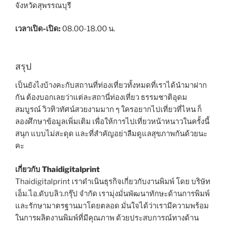
จังหวัดสุพรรณบุรี
เวลาเปิด-เปิด:
08.00-18.00 น.
สรุป
เป็นยังไงบ้างคะกับสถานที่ท่องเที่ยวทั้งหมดที่เราได้นำมาฝาก
กัน ต้องบอกเลยว่าแต่ละสถานี่ท่องเที่ยว ธรรมชาติอุดม
สมบูรณ์ วิวทิวทัศน์สวยงามมาก ๆ ใครอยากไปเที่ยวที่ไหน ก็
ลองศึกษาข้อมูลเพิ่มเติม เพื่อให้การไปเที่ยวหน้าหนาวในครั้งนี้
สนุก แบบไม่สะดุด และที่สำคัญอย่าลืมดูแลสุขภาพกันด้วยนะ
คะ
เกี่ยวกับ Thaidigitalprint
Thaidigitalprint เราดำเนินธุรกิจเกี่ยวกับงานพิมพ์ โดย บริษัท
เอ็ม.ไอ.ดับบลิว.กรุ๊ป จำกัด เรามุ่งมั่นพัฒนาทักษะด้านการพิมพ์
และรักษามาตรฐานมาโดยตลอด มั่นใจได้ว่าเรามีความพร้อม
ในการผลิตงานพิมพ์ที่มีคุณภาพ ด้วยประสบการณ์ทางด้าน