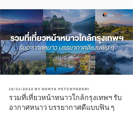
P
16/11/2022
BY
DONYA PETCHYODSRI
O
รวมที่เที่ยวหน้าหนาวใกล้กรุงเทพฯ รับ
S
T
อากาศหนาว บรรยากาศดีแบบฟิน ๆ
E
D
O
N