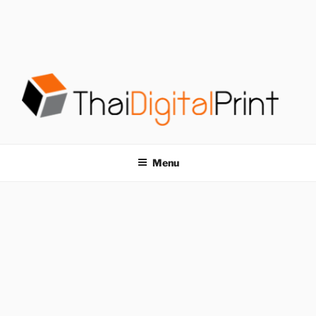
S
k
i
p
t
o
c
o
โรงพิมพ์ด่วน
โรงพิมพ์ดิจิตอล รับพิมพ์งานครบวงจร ไม่มีขั้นต่ำ
n
t
THAIDIGITALPRINT
Menu
e
n
t