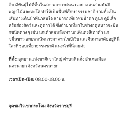
ดิบ มีพันธุ์ไม้ที่ขึ้นในสภาพอากาศหนาวอย่าง สนสามพันปี
พญาไม้และทะโล้ ทำให้เป็นพื้นที่ศึกษาธรรมชาติ รวมทั้งเป็น
เส้นทางเดินป่าที่น่าสนใจ สามารถเที่ยวชมน้ำตก ดูนก ดูผีเสื้อ
หรือส่องสัตว์ และดูดาวได้ ซึ่งถ้ามาเที่ยวในช่วงฤดูหนาวจะมีน
กชนิดต่าง ๆ เช่น นกเด้าลมหลังเทา นกเดินดงสีเทาดำ นก
ขมิ้นขาว อพยพหนีหนาวมาจากไซบีเรีย และจีนมาอาศัยอยู่ที่นี่
ใครที่ชอบเที่ยวธรรมชาติ แนะนำที่นี่เลยค่ะ
ที่ตั้ง:
อุทยานแห่งชาติเขาใหญ่ ตำบลหินตั้ง อำเภอเมือง
นครนายก จังหวัดนครนายก
เวลาเปิด-เปิด:
08.00-18.00 น.
จุดชมวิวเขากระโจม จังหวัดราชบุรี