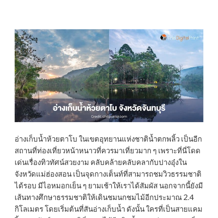
อ่างเก็บน้ำห้วยตาโบ ในเขตอุทยานแห่งชาติน้ำตกพลิ้ว เป็นอีก
สถานที่ท่องเที่ยวหน้าหนาวที่ควรมาเที่ยวมาก ๆ เพราะที่นี่โดด
เด่นเรื่องทิวทัศน์สวยงาม คลับคล้ายคลับคลากับปางอุ๋งใน
จังหวัดแม่ฮ่องสอน เป็นจุดกางเต็นท์ที่สามารถชมวิวธรรมชาติ
ได้รอบ มีไอหมอกเย็น ๆ ยามเช้าให้เราได้สัมผัส นอกจากนี้ยังมี
เส้นทางศึกษาธรรมชาติให้เดินชมนกชมไม้อีกประมาณ 2.4
กิโลเมตร โดยเริ่มต้นที่สันอ่างเก็บน้ำ ดังนั้น ใครที่เป็นสายแคม