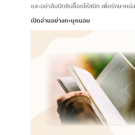
และอย่าลืมปิดซิปล็อกให้สนิท เพื่อรักษาหนั
เปิดอ่านอย่างทะนุถนอม