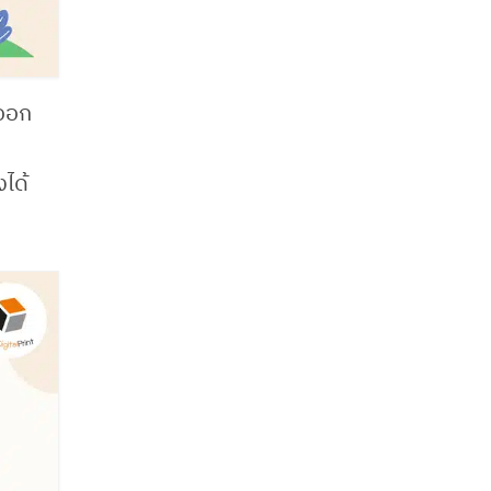
าออก
งได้