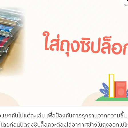
อแยกกันไปแต่ละเล่ม เพื่อป้องกันการรุกรานจากความชื้น 
บ โดยก่อนปิดถุงซิปล็อกจะต้องไล่อากาศข้างในถุงออกไปใ