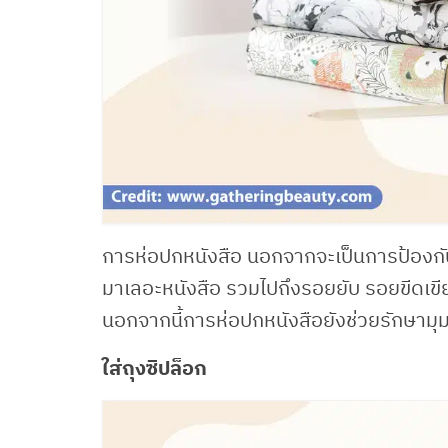
การห่อปกหนังสือ นอกจากจะเป็นการป้องกัน
มาเลอะหนังสือ รวมไปถึงรอยยับ รอยขีดเขีย
นอกจากนี้การห่อปกหนังสือยังช่วยรักษามุม
ใส่ถุงซิปล็อก