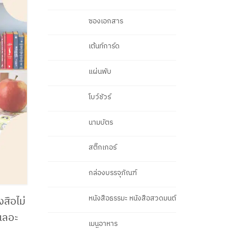
ซองเอกสาร
เต้นท์การ์ด
แผ่นพับ
โบว์ชัวร์
นามบัตร
สติ๊กเกอร์
กล่องบรรจุภัณฑ์
หนังสือธรรมะ หนังสือสวดมนต์
สือไม่
 เลอะ
เมนูอาหาร