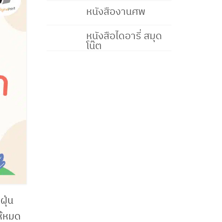
หนังสืองานศพ
หนังสือไดอารี่ สมุด
โน๊ต
ฝุ่น
ห้หมด