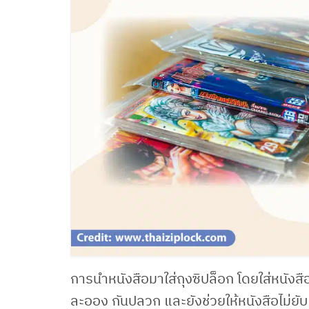
การนำหนังสือมาใส่ถุงซิปล็อก โดยใส่หนังสื
ละออง กันปลวก และยังช่วยให้หนังสือไม่ยั