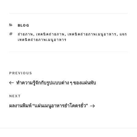
C
BLOG
A
T
ถ่ายภาพ
,
เทคนิคถ่ายภาพ
,
เทคนิคถ่ายภาพเมนูอาหาร
,
แจก
T
A
เทคนิคถ่ายภาพเมนูอาหาร
E
G
G
S
O
R
I
P
E
P
PREVIOUS
S
o
r
ทำความรู้จักกับรูปแบบต่าง ๆ ของแผ่นพับ
s
e
t
v
N
NEXT
n
i
e
ผลงานพิมพ์ “แผ่นเมนูอาหารยำโคตรยั่ว”
o
x
a
u
t
v
s
P
i
P
o