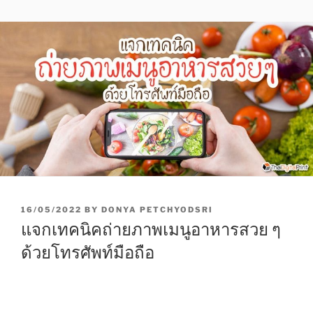
P
16/05/2022
BY
DONYA PETCHYODSRI
O
แจกเทคนิคถ่ายภาพเมนูอาหารสวย ๆ
S
T
ด้วยโทรศัพท์มือถือ
E
D
O
N