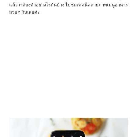
แล้วว่าต้องทำอย่างไรกันบ้าง ไปชมเทคนิคถ่ายภาพเมนูอาหาร
สวย ๆ กันเลยค่ะ