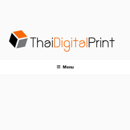
S
k
i
p
t
o
c
o
โรงพิมพ์ด่วน
โรงพิมพ์ดิจิตอล รับพิมพ์งานครบวงจร ไม่มีขั้นต่ำ
n
t
THAIDIGITALPRINT
Menu
e
n
t