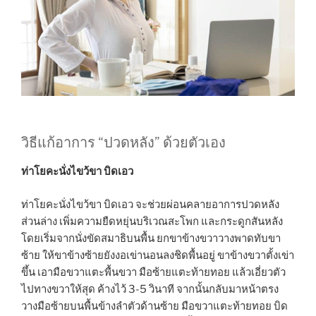
วิธีแก้อาการ “ปวดหลัง” ด้วยตัวเอง
ท่าโยคะนั่งไขว้ขา บิดเอว
ท่าโยคะนั่งไขว้ขา บิดเอว จะช่วยผ่อนคลายอาการปวดหลัง
ส่วนล่าง เพิ่มความยืดหยุ่นบริเวณสะโพก และกระดูกสันหลัง
โดยเริ่มจากนั่งขัดสมาธิบนพื้น ยกขาข้างขวาวางพาดทับขา
ซ้าย ให้ขาข้างซ้ายยังงอเข่านอนลงชิดพื้นอยู่ ขาข้างขวาตั้งเข่า
ขึ้น เอามือขวาแตะพื้นขวา มือซ้ายแตะท้ายทอย แล้วเอี่ยวตัว
ไปทางขวาให้สุด ค้างไว้ 3-5 วินาที จากนั้นกลับมาหน้าตรง
วางมือซ้ายบนพื้นข้างลำตัวด้านซ้าย มือขวาแตะท้ายทอย บิด