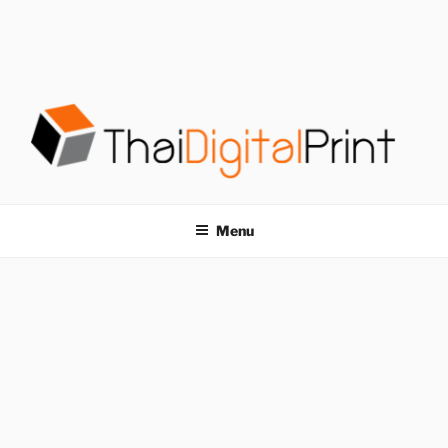
S
k
i
p
t
o
c
o
โรงพิมพ์ด่วน
โรงพิมพ์ดิจิตอล รับพิมพ์งานครบวงจร ไม่มีขั้นต่ำ
n
t
THAIDIGITALPRINT
Menu
e
n
t