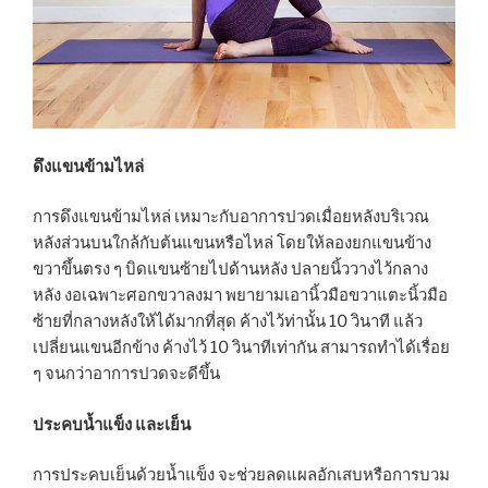
ดึงแขนข้ามไหล่
การดึงแขนข้ามไหล่ เหมาะกับอาการปวดเมื่อยหลังบริเวณ
หลังส่วนบนใกล้กับต้นแขนหรือไหล่ โดยให้ลองยกแขนข้าง
ขวาขึ้นตรง ๆ บิดแขนซ้ายไปด้านหลัง ปลายนิ้ววางไว้กลาง
หลัง งอเฉพาะศอกขวาลงมา พยายามเอานิ้วมือขวาแตะนิ้วมือ
ซ้ายที่กลางหลังให้ได้มากที่สุด ค้างไว้ท่านั้น 10 วินาที แล้ว
เปลี่ยนแขนอีกข้าง ค้างไว้ 10 วินาทีเท่ากัน สามารถทำได้เรื่อย
ๆ จนกว่าอาการปวดจะดีขึ้น
ประคบน้ำแข็ง และเย็น
การประคบเย็นด้วยน้ำแข็ง จะช่วยลดแผลอักเสบหรือการบวม