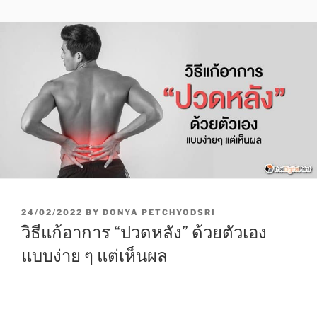
P
24/02/2022
BY
DONYA PETCHYODSRI
O
วิธีแก้อาการ “ปวดหลัง” ด้วยตัวเอง
S
T
แบบง่าย ๆ แต่เห็นผล
E
D
O
N