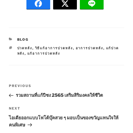
C
BLOG
A
T
ปวดหลัง
,
วิธีแก้อาการปวดหลัง
,
อาการปวดหลัง
,
แก้ปวด
T
A
หลัง
,
แก้อาการปวดหลัง
E
G
G
S
O
R
I
P
E
P
PREVIOUS
S
o
r
รวมสถานที่แก้ปีชง 2565 เสริมสิริมงคลให้ชีวิต
s
e
t
v
N
NEXT
n
i
e
ไอเดียออกแบบโฟโต้บุ๊คสวย ๆ มอบเป็นของขวัญแทนใจให้
o
x
a
คนพิเศษ
u
t
v