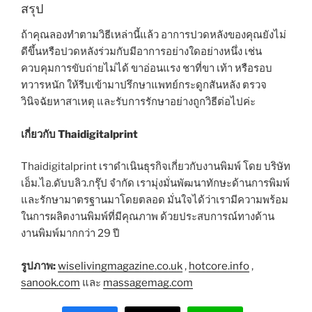
สรุป
ถ้าคุณลองทำตามวิธีเหล่านี้แล้ว อาการปวดหลังของคุณยังไม่
ดีขึ้นหรือปวดหลังร่วมกับมีอาการอย่างใดอย่างหนึ่ง เช่น
ควบคุมการขับถ่ายไม่ได้ ขาอ่อนแรง ชาที่ขา เท้า หรือรอบ
ทวารหนัก ให้รีบเข้ามาปรึกษาแพทย์กระดูกสันหลัง ตรวจ
วินิจฉัยหาสาเหตุ และรับการรักษาอย่างถูกวิธีต่อไปค่ะ
เกี่ยวกับ Thaidigitalprint
Thaidigitalprint เราดำเนินธุรกิจเกี่ยวกับงานพิมพ์ โดย บริษัท
เอ็ม.ไอ.ดับบลิว.กรุ๊ป จำกัด เรามุ่งมั่นพัฒนาทักษะด้านการพิมพ์
และรักษามาตรฐานมาโดยตลอด มั่นใจได้ว่าเรามีความพร้อม
ในการผลิตงานพิมพ์ที่มีคุณภาพ ด้วยประสบการณ์ทางด้าน
งานพิมพ์มากกว่า 29 ปี
รูปภาพ:
wiselivingmagazine.co.uk
,
hotcore.info
,
sanook.com
และ
massagemag.com