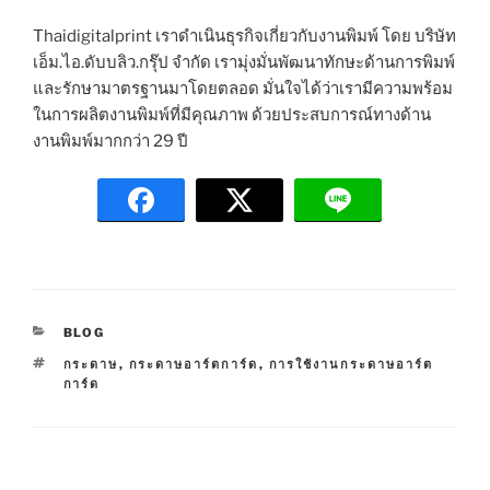
Thaidigitalprint เราดำเนินธุรกิจเกี่ยวกับงานพิมพ์ โดย บริษัท
เอ็ม.ไอ.ดับบลิว.กรุ๊ป จำกัด เรามุ่งมั่นพัฒนาทักษะด้านการพิมพ์
และรักษามาตรฐานมาโดยตลอด มั่นใจได้ว่าเรามีความพร้อม
ในการผลิตงานพิมพ์ที่มีคุณภาพ ด้วยประสบการณ์ทางด้าน
งานพิมพ์มากกว่า 29 ปี
C
BLOG
A
T
กระดาษ
,
กระดาษอาร์ตการ์ด
,
การใช้งานกระดาษอาร์ต
T
A
การ์ด
E
G
G
S
O
R
I
E