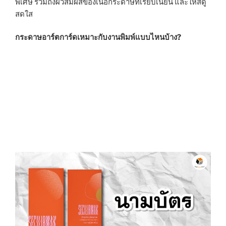
พิเศษ รวมถึงผิวสัมผัสของเนื้อกระดาษที่เรียบเนียน และให้สีดู
สดใส
กระดาษอาร์ตการ์ดเหมาะกับงานพิมพ์แบบไหนบ้าง?