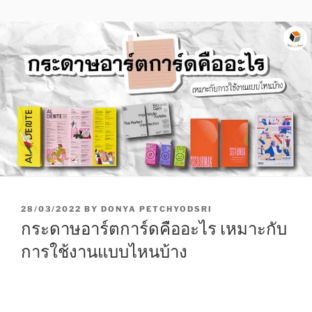
P
28/03/2022
BY
DONYA PETCHYODSRI
O
กระดาษอาร์ตการ์ดคืออะไร เหมาะกับ
S
T
การใช้งานแบบไหนบ้าง
E
D
O
N