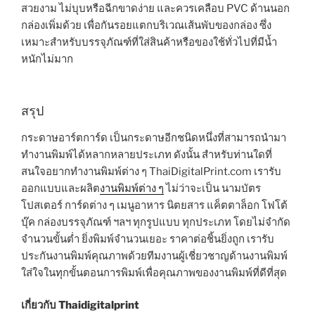
สวยงาม ไม่บุบหรือฉีกขาดง่าย และควรเคลือบ PVC ด้านนอก
กล่องเพิ่มด้วย เพื่อกันรอยแตกบริเวณเส้นพับของกล่อง ซึ่ง
เหมาะสำหรับบรรจุภัณฑ์ที่ใส่สินค้าหรือของใช้ทั่วไปที่มีน้ำ
หนักไม่มาก
สรุป
กระดาษอาร์ตการ์ด เป็นกระดาษอีกชนิดหนึ่งที่สามารถนำมา
ทำงานพิมพ์ได้หลากหลายประเภท ดังนั้น สำหรับท่านใดที่
สนใจอยากทำงานพิมพ์ต่าง ๆ ThaiDigitalPrint.com เรารับ
ออกแบบและผลิต
งานพิมพ์ต่าง ๆ
ไม่ว่าจะเป็น นามบัตร
โปสเตอร์ การ์ดต่าง ๆ เมนูอาหาร นิตยสาร แค็ตตาล็อก โฟโต้
บุ๊ค กล่องบรรจุภัณฑ์ ฯลฯ ทุกรูปแบบ ทุกประเภท โดยไม่จำกัด
จำนวนขั้นต่ำ ยิ่งพิมพ์จำนวนเยอะ ราคาต่อชิ้นยิ่งถูก เรารับ
ประกันงานพิมพ์คุณภาพด้วยทีมงานผู้เชี่ยวชาญด้านงานพิมพ์
ใส่ใจในทุกขั้นตอนการพิมพ์เพื่อคุณภาพของงานพิมพ์ที่ดีที่สุด
เกี่ยวกับ Thaidigitalprint