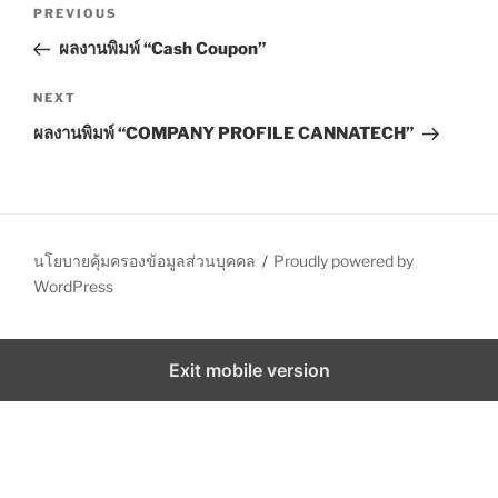
P
P
PREVIOUS
S
o
r
ผลงานพิมพ์ “Cash Coupon”
s
e
t
v
N
NEXT
n
i
e
ผลงานพิมพ์ “COMPANY PROFILE CANNATECH”
o
x
a
u
t
v
s
P
i
P
o
g
o
s
นโยบายคุ้มครองข้อมูลส่วนบุคคล
Proudly powered by
a
s
t
WordPress
t
t
i
Exit mobile version
o
n