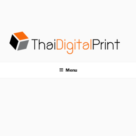
S
k
i
p
t
o
c
o
โรงพิมพ์ด่วน
โรงพิมพ์ดิจิตอล รับพิมพ์งานครบวงจร ไม่มีขั้นต่ำ
n
t
THAIDIGITALPRINT
Menu
e
n
t