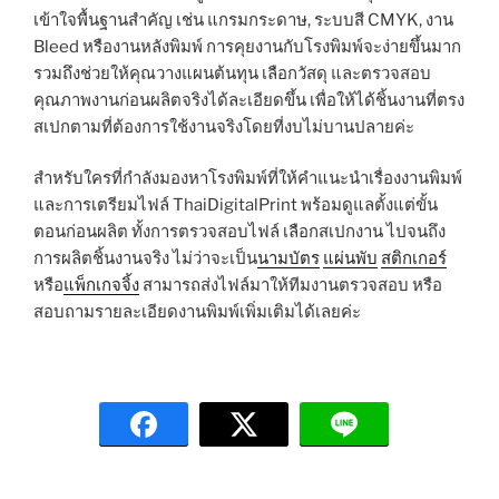
เข้าใจพื้นฐานสำคัญ เช่น แกรมกระดาษ, ระบบสี CMYK, งาน
Bleed หรืองานหลังพิมพ์ การคุยงานกับโรงพิมพ์จะง่ายขึ้นมาก
รวมถึงช่วยให้คุณวางแผนต้นทุน เลือกวัสดุ และตรวจสอบ
คุณภาพงานก่อนผลิตจริงได้ละเอียดขึ้น เพื่อให้ได้ชิ้นงานที่ตรง
สเปกตามที่ต้องการใช้งานจริงโดยที่งบไม่บานปลายค่ะ
สำหรับใครที่กำลังมองหาโรงพิมพ์ที่ให้คำแนะนำเรื่องงานพิมพ์
และการเตรียมไฟล์ ThaiDigitalPrint พร้อมดูแลตั้งแต่ขั้น
ตอนก่อนผลิต ทั้งการตรวจสอบไฟล์ เลือกสเปกงาน ไปจนถึง
การผลิตชิ้นงานจริง ไม่ว่าจะเป็น
นามบัตร
แผ่นพับ
สติกเกอร์
หรือ
แพ็กเกจจิ้ง
สามารถส่งไฟล์มาให้ทีมงานตรวจสอบ หรือ
สอบถามรายละเอียดงานพิมพ์เพิ่มเติมได้เลยค่ะ