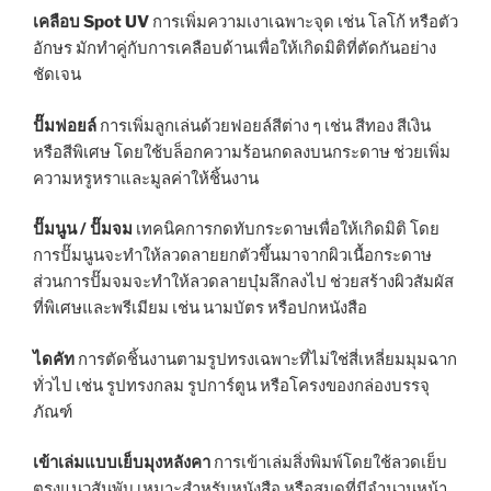
เคลือบ Spot UV
การเพิ่มความเงาเฉพาะจุด เช่น โลโก้ หรือตัว
อักษร มักทำคู่กับการเคลือบด้านเพื่อให้เกิดมิติที่ตัดกันอย่าง
ชัดเจน
ปั๊มฟอยล์
การเพิ่มลูกเล่นด้วยฟอยล์สีต่าง ๆ เช่น สีทอง สีเงิน
หรือสีพิเศษ โดยใช้บล็อกความร้อนกดลงบนกระดาษ ช่วยเพิ่ม
ความหรูหราและมูลค่าให้ชิ้นงาน
ปั๊มนูน / ปั๊มจม
เทคนิคการกดทับกระดาษเพื่อให้เกิดมิติ โดย
การปั๊มนูนจะทำให้ลวดลายยกตัวขึ้นมาจากผิวเนื้อกระดาษ
ส่วนการปั๊มจมจะทำให้ลวดลายบุ๋มลึกลงไป ช่วยสร้างผิวสัมผัส
ที่พิเศษและพรีเมียม เช่น นามบัตร หรือปกหนังสือ
ไดคัท
การตัดชิ้นงานตามรูปทรงเฉพาะที่ไม่ใช่สี่เหลี่ยมมุมฉาก
ทั่วไป เช่น รูปทรงกลม รูปการ์ตูน หรือโครงของกล่องบรรจุ
ภัณฑ์
เข้าเล่มแบบเย็บมุงหลังคา
การเข้าเล่มสิ่งพิมพ์โดยใช้ลวดเย็บ
ตรงแนวสันพับ เหมาะสำหรับหนังสือ หรือสมุดที่มีจำนวนหน้า