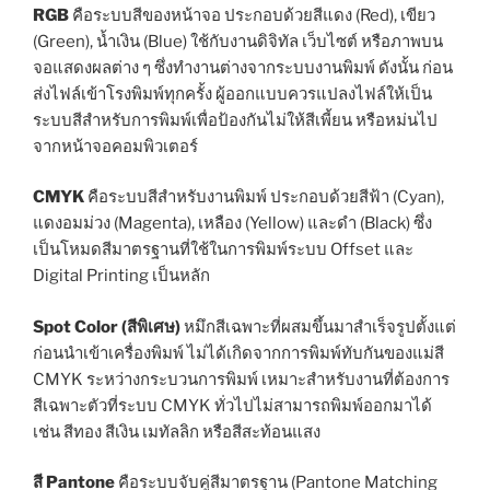
RGB
คือระบบสีของหน้าจอ ประกอบด้วยสีแดง (Red), เขียว
(Green), น้ำเงิน (Blue) ใช้กับงานดิจิทัล เว็บไซต์ หรือภาพบน
จอแสดงผลต่าง ๆ ซึ่งทำงานต่างจากระบบงานพิมพ์ ดังนั้น ก่อน
ส่งไฟล์เข้าโรงพิมพ์ทุกครั้ง ผู้ออกแบบควรแปลงไฟล์ให้เป็น
ระบบสีสำหรับการพิมพ์เพื่อป้องกันไม่ให้สีเพี้ยน หรือหม่นไป
จากหน้าจอคอมพิวเตอร์
CMYK
คือระบบสีสำหรับงานพิมพ์ ประกอบด้วยสีฟ้า (Cyan),
แดงอมม่วง (Magenta), เหลือง (Yellow) และดำ (Black) ซึ่ง
เป็นโหมดสีมาตรฐานที่ใช้ในการพิมพ์ระบบ Offset และ
Digital Printing เป็นหลัก
Spot Color (สีพิเศษ)
หมึกสีเฉพาะที่ผสมขึ้นมาสำเร็จรูปตั้งแต่
ก่อนนำเข้าเครื่องพิมพ์ ไม่ได้เกิดจากการพิมพ์ทับกันของแม่สี
CMYK ระหว่างกระบวนการพิมพ์ เหมาะสำหรับงานที่ต้องการ
สีเฉพาะตัวที่ระบบ CMYK ทั่วไปไม่สามารถพิมพ์ออกมาได้
เช่น สีทอง สีเงิน เมทัลลิก หรือสีสะท้อนแสง
สี Pantone
คือระบบจับคู่สีมาตรฐาน (Pantone Matching