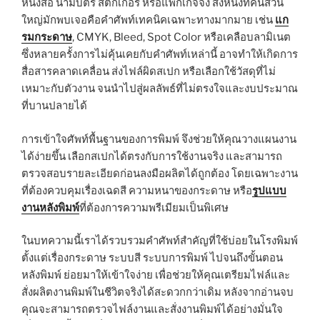
หนังสือ นามบัตร สติกเกอร์ หรือแพ็กเกจจิ้ง สิ่งหนึ่งที่คนส่วน
ใหญ่มักพบเจอคือคำศัพท์เทคนิคเฉพาะทางมากมาย เช่น
แก
รมกระดาษ
, CMYK, Bleed, Spot Color หรือเคลือบลามิเนต
ซึ่งหลายครั้งการไม่คุ้นเคยกับคำศัพท์เหล่านี้ อาจทำให้เกิดการ
สื่อสารคลาดเคลื่อน ส่งไฟล์ผิดสเปก หรือเลือกใช้วัสดุที่ไม่
เหมาะกับตัวงาน จนนำไปสู่ผลลัพธ์ที่ไม่ตรงใจและงบประมาณ
ที่บานปลายได้
การเข้าใจศัพท์พื้นฐานของการพิมพ์ จึงช่วยให้คุณวางแผนงาน
ได้ง่ายขึ้น เลือกสเปกได้ตรงกับการใช้งานจริง และสามารถ
ตรวจสอบรายละเอียดก่อนลงมือผลิตได้ถูกต้อง โดยเฉพาะงาน
ที่ต้องควบคุมเรื่องเฉดสี ความหนาของกระดาษ หรือ
รูปแบบ
งานหลังพิมพ์
ที่ต้องการความพรีเมียมเป็นพิเศษ
ในบทความนี้เราได้รวบรวมคำศัพท์สำคัญที่ใช้บ่อยในโรงพิมพ์
ตั้งแต่เรื่องกระดาษ ระบบสี ระบบการพิมพ์ ไปจนถึงขั้นตอน
หลังพิมพ์ ย่อยมาให้เข้าใจง่าย เพื่อช่วยให้คุณเตรียมไฟล์และ
สั่งผลิตงานพิมพ์ในชีวิตจริงได้สะดวกกว่าเดิม หลังจากอ่านจบ
คุณจะสามารถตรวจไฟล์งานและสั่งงานพิมพ์ได้อย่างมั่นใจ