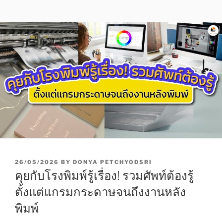
P
26/05/2026
BY
DONYA PETCHYODSRI
O
คุยกับโรงพิมพ์รู้เรื่อง! รวมศัพท์ต้องรู้
S
T
ตั้งแต่แกรมกระดาษจนถึงงานหลัง
E
พิมพ์
D
O