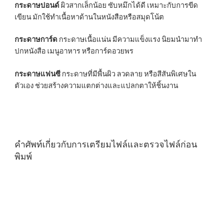
กระดาษปอนด์
ผิวสากเล็กน้อย ซับหมึกได้ดี เหมาะกับการขีด
เขียน มักใช้ทำเนื้อหาด้านในหนังสือหรือสมุดโน้ต
กระดาษการ์ด
กระดาษเนื้อแน่น มีความแข็งแรง นิยมนำมาทำ
ปกหนังสือ เมนูอาหาร หรือการ์ดอวยพร
กระดาษแฟนซี
กระดาษที่มีพื้นผิว ลวดลาย หรือสีสันพิเศษใน
ตัวเอง ช่วยสร้างความแตกต่างและแปลกตาให้ชิ้นงาน
คำศัพท์เกี่ยวกับการเตรียมไฟล์และตรวจไฟล์ก่อน
พิมพ์