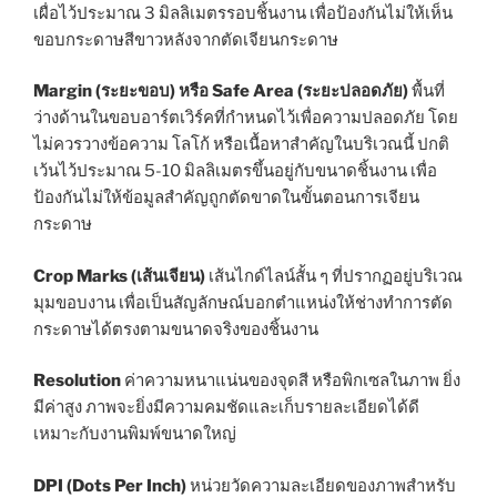
เผื่อไว้ประมาณ 3 มิลลิเมตรรอบชิ้นงาน เพื่อป้องกันไม่ให้เห็น
ขอบกระดาษสีขาวหลังจากตัดเจียนกระดาษ
Margin (ระยะขอบ) หรือ Safe Area (ระยะปลอดภัย)
พื้นที่
ว่างด้านในขอบอาร์ตเวิร์คที่กำหนดไว้เพื่อความปลอดภัย โดย
ไม่ควรวางข้อความ โลโก้ หรือเนื้อหาสำคัญในบริเวณนี้ ปกติ
เว้นไว้ประมาณ 5-10 มิลลิเมตรขึ้นอยู่กับขนาดชิ้นงาน เพื่อ
ป้องกันไม่ให้ข้อมูลสำคัญถูกตัดขาดในขั้นตอนการเจียน
กระดาษ
Crop Marks (เส้นเจียน)
เส้นไกด์ไลน์สั้น ๆ ที่ปรากฏอยู่บริเวณ
มุมขอบงาน เพื่อเป็นสัญลักษณ์บอกตำแหน่งให้ช่างทำการตัด
กระดาษได้ตรงตามขนาดจริงของชิ้นงาน
Resolution
ค่าความหนาแน่นของจุดสี หรือพิกเซลในภาพ ยิ่ง
มีค่าสูง ภาพจะยิ่งมีความคมชัดและเก็บรายละเอียดได้ดี
เหมาะกับงานพิมพ์ขนาดใหญ่
DPI (Dots Per Inch)
หน่วยวัดความละเอียดของภาพสำหรับ