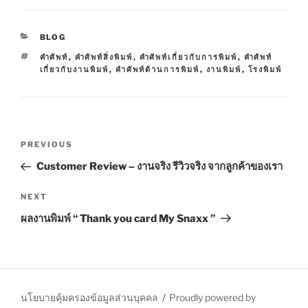
C
BLOG
A
T
คำศัพท์
,
คำศัพท์สิ่งพิมพ์
,
คำศัพท์เกี่ยวกับการพิมพ์
,
คำศัพท์
T
A
เกี่ยวกับงานพิมพ์
,
คําศัพท์ด้านการพิมพ์
,
งานพิมพ์
,
โรงพิมพ์
E
G
G
S
O
R
I
P
E
P
PREVIOUS
S
o
r
Customer Review – งานจริง รีวิวจริง จากลูกค้าของเรา
s
e
t
v
N
NEXT
n
i
e
ผลงานพิมพ์ “ Thank you card My Snaxx ”
o
x
a
u
t
v
s
P
i
P
o
g
o
s
นโยบายคุ้มครองข้อมูลส่วนบุคคล
Proudly powered by