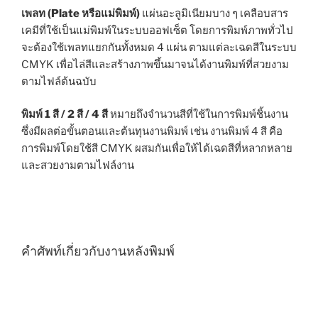
เพลท (Plate หรือแม่พิมพ์)
แผ่นอะลูมิเนียมบาง ๆ เคลือบสาร
เคมีที่ใช้เป็นแม่พิมพ์ในระบบออฟเซ็ต โดยการพิมพ์ภาพทั่วไป
จะต้องใช้เพลทแยกกันทั้งหมด 4 แผ่น ตามแต่ละเฉดสีในระบบ
CMYK เพื่อไล่สีและสร้างภาพขึ้นมาจนได้งานพิมพ์ที่สวยงาม
ตามไฟล์ต้นฉบับ
พิมพ์ 1 สี / 2 สี / 4 สี
หมายถึงจำนวนสีที่ใช้ในการพิมพ์ชิ้นงาน
ซึ่งมีผลต่อขั้นตอนและต้นทุนงานพิมพ์ เช่น งานพิมพ์ 4 สี คือ
การพิมพ์โดยใช้สี CMYK ผสมกันเพื่อให้ได้เฉดสีที่หลากหลาย
และสวยงามตามไฟล์งาน
คำศัพท์เกี่ยวกับงานหลังพิมพ์