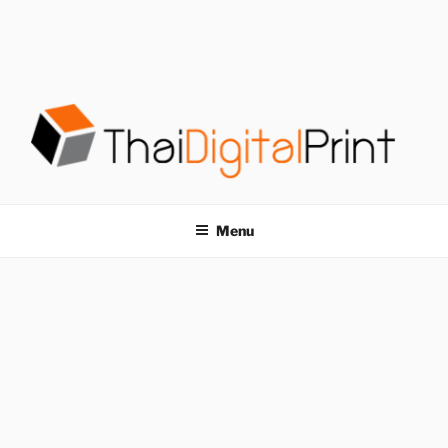
S
k
i
p
t
o
c
o
โรงพิมพ์ด่วน
โรงพิมพ์ดิจิตอล รับพิมพ์งานครบวงจร ไม่มีขั้นต่ำ
n
t
THAIDIGITALPRINT
Menu
e
n
t