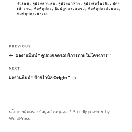
A
รันเลข
,
คูปองส่วนลด
,
คูปองอาหาร
,
คูปองเครื่องดื่ม
,
บัตร
E
G
เข้างาน
,
พิมพ์คูปอง
,
พิมพ์คูปองจอดรถ
,
พิมพ์คูปองส่วนลด
,
G
S
พิมพ์คูปองเข้าเล่ม
O
R
I
E
S
P
P
PREVIOUS
o
r
ผลงานพิมพ์ “ คูปองจอดรถบริการภายในโครงการ ”
s
e
t
v
N
NEXT
n
i
e
ผลงานพิมพ์ “ ป้ายไวนิล Origin ”
o
x
a
u
t
v
s
P
i
P
o
g
o
s
นโยบายคุ้มครองข้อมูลส่วนบุคคล
Proudly powered by
a
s
t
WordPress
t
t