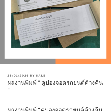
P
28/01/2026
BY
SALE
O
ผลงานพิมพ์ “ คูปองจอดรถยนต์ค้างคืน
S
T
”
E
D
O
N
ผลงานพิมพ์ “
คูปองจอดรถยนต์
ค้างคืน