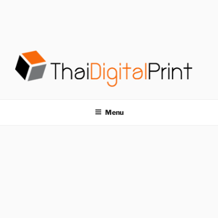
S
k
i
p
t
o
c
o
โรงพิมพ์ด่วน
โรงพิมพ์ดิจิตอล รับพิมพ์งานครบวงจร ไม่มีขั้นต่ำ
n
t
THAIDIGITALPRINT
Menu
e
n
t