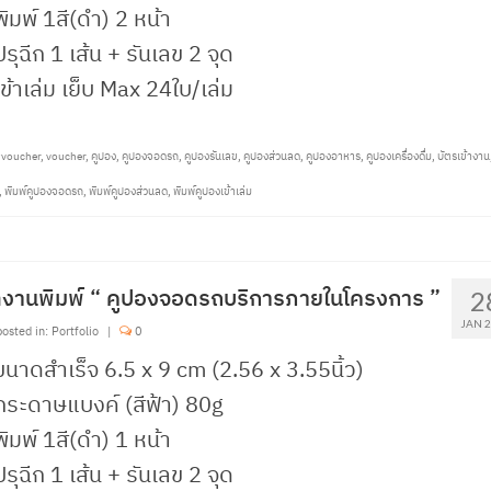
พิมพ์ 1สี(ดำ) 2 หน้า
ปรุฉีก 1 เส้น + รันเลข 2 จุด
เข้าเล่ม เย็บ Max 24ใบ/เล่ม
tvoucher
,
voucher
,
คูปอง
,
คูปองจอดรถ
,
คูปองรันเลข
,
คูปองส่วนลด
,
คูปองอาหาร
,
คูปองเครื่องดื่ม
,
บัตรเข้างาน
,
พิมพ์คูปองจอดรถ
,
พิมพ์คูปองส่วนลด
,
พิมพ์คูปองเข้าเล่ม
งานพิมพ์ “ คูปองจอดรถบริการภายในโครงการ ”
2
JAN 
osted in:
Portfolio
|
0
ขนาดสำเร็จ 6.5 x 9 cm (2.56 x 3.55นิ้ว)
กระดาษแบงค์ (สีฟ้า) 80g
พิมพ์ 1สี(ดำ) 1 หน้า
ปรุฉีก 1 เส้น + รันเลข 2 จุด