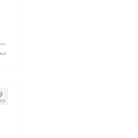
างาน
,
พิมพ์
9
025