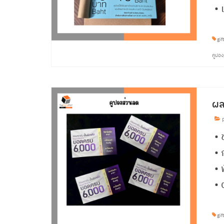
• 
gif
คูปอง
ผล
p
• 
•
• 
• 
gif