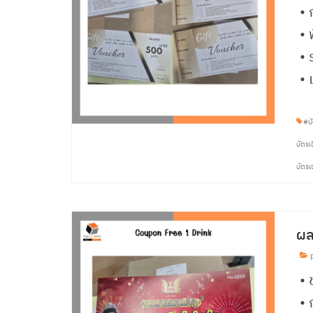
•
• 
• 
• 
#บั
บัตรเ
บัตรเ
ผล
p
• 
•