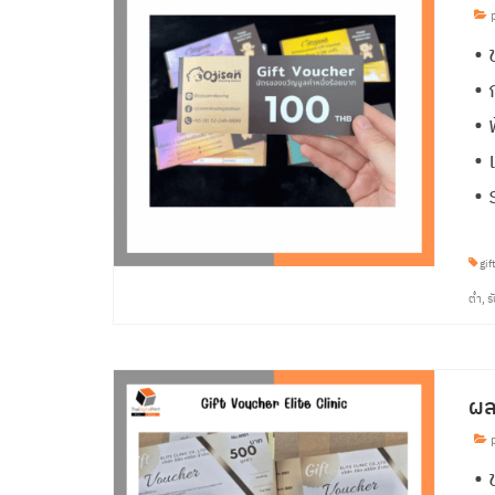
p
• 
•
• 
• 
• 
gif
ต่ำ
,
ร
ผล
p
• 