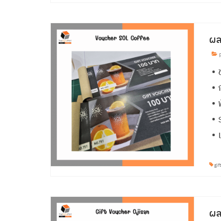
ผล
p
• 
• 
• 
• 
• 
gif
ผล