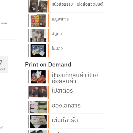
หนังสือธรรมะ หนังสือสวดมนต์
เมนูอาหาร
,
พิมพ์
ปฏิทิน
ใบปลิว
7
Print on Demand
2026
ป้ายแท็กสินค้า ป้าย
ห้อยสินค้า
โปสเตอร์
ซองเอกสาร
เต้นท์การ์ด
มพ์