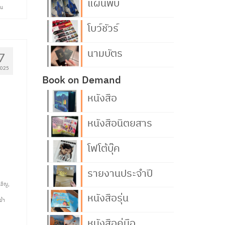
แผ่นพับ
าน
โบว์ชัวร์
นามบัตร
7
2025
Book on Demand
หนังสือ
หนังสือนิตยสาร
โฟโต้บุ๊ค
รายงานประจำปี
เชิญ
,
หนังสือรุ่น
ข้า
หนังสือคู่มือ