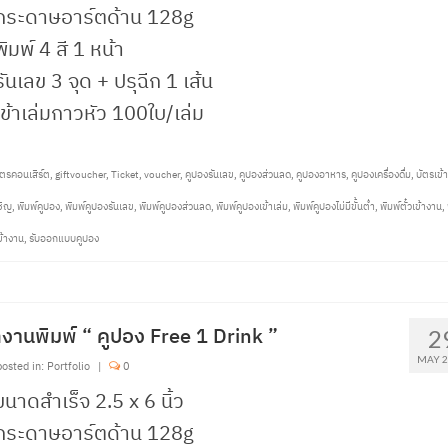
 กระดาษอาร์ตด้าน 128g
พิมพ์ 4 สี 1 หน้า
รันเลข 3 จุด + ปรุฉีก 1 เส้น
เข้าเล่มกาวหัว 100ใบ/เล่ม
ตรคอนเสิร์ต
,
giftvoucher
,
Ticket
,
voucher
,
คูปองรันเลข
,
คูปองส่วนลด
,
คูปองอาหาร
,
คูปองเครื่องดื่ม
,
บัตรเข้
ชิญ
,
พิมพ์คูปอง
,
พิมพ์คูปองรันเลข
,
พิมพ์คูปองส่วนลด
,
พิมพ์คูปองเข้าเล่ม
,
พิมพ์คูปองไม่มีขั้นต่ำ
,
พิมพ์ตั๋วเข้างาน
,
ข้างาน
,
รับออกแบบคูปอง
งานพิมพ์ “ คูปอง Free 1 Drink ”
2
MAY 2
osted in:
Portfolio
|
0
ขนาดสำเร็จ 2.5 x 6 นิ้ว
 กระดาษอาร์ตด้าน 128g