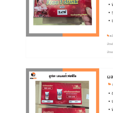
• 
• 
• 
#บั
บัตรเ
บัตรเ
ผล
p
• 
•
• 