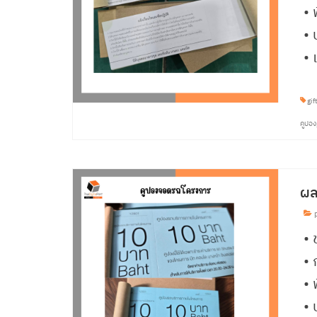
• 
• 
• 
gif
คูปอง
ผล
p
• 
• 
• 
• 