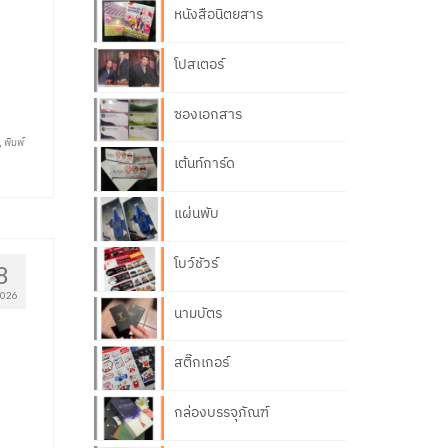
หนังสือนิตยสาร
โปสเตอร์
ซองเอกสาร
,
พิมพ์
เต้นท์การ์ด
แผ่นพับ
โบว์ชัวร์
8
2026
นามบัตร
สติ๊กเกอร์
กล่องบรรจุภัณฑ์