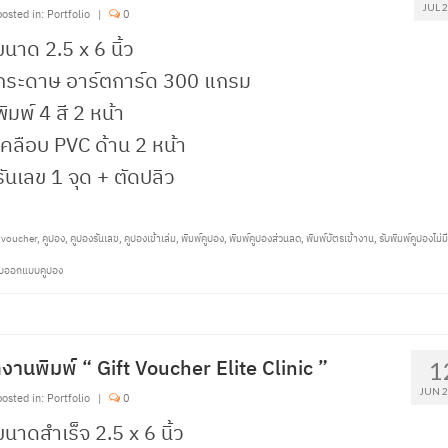
JUL 
osted in:
Portfolio
|
0
ขนาด 2.5 x 6 นิ้ว
 กระดาษ อาร์ตการ์ด 300 แกรม
พิมพ์ 4 สี 2 หน้า
เคลือบ PVC ด้าน 2 หน้า
รันเลข 1 จุด + ตัดปลิว
tvoucher
,
คูปอง
,
คูปองรันเลข
,
คูปองเข้าเล่ม
,
พิมพ์คูปอง
,
พิมพ์คูปองส่วนลด
,
พิมพ์บัตรเข้างาน
,
รับพิมพ์คูปองไม่มี
ับออกแบบคูปอง
งานพิมพ์ “ Gift Voucher Elite Clinic ”
1
JUN 
osted in:
Portfolio
|
0
ขนาดสำเร็จ 2.5 x 6 นิ้ว