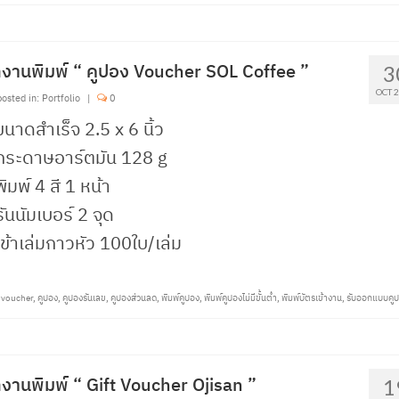
งานพิมพ์ “ คูปอง Voucher SOL Coffee ”
3
OCT 
osted in:
Portfolio
|
0
ขนาดสำเร็จ 2.5 x 6 นิ้ว
กระดาษอาร์ตมัน 128 g
พิมพ์ 4 สี 1 หน้า
รันนัมเบอร์ 2 จุด
เข้าเล่มกาวหัว 100ใบ/เล่ม
tvoucher
,
คูปอง
,
คูปองรันเลข
,
คูปองส่วนลด
,
พิมพ์คูปอง
,
พิมพ์คูปองไม่มีขั้นต่ำ
,
พิมพ์บัตรเข้างาน
,
รับออกแบบคู
งานพิมพ์ “ Gift Voucher Ojisan ”
1