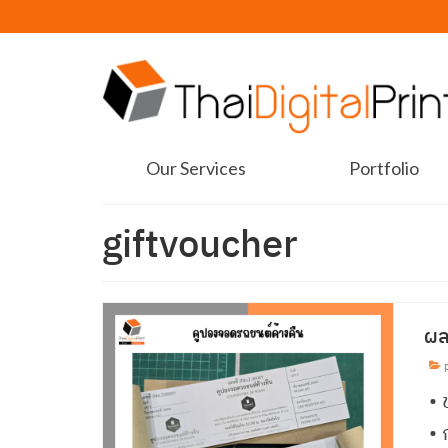
Our Services
Portfolio
giftvoucher
ผล
p
• 
•