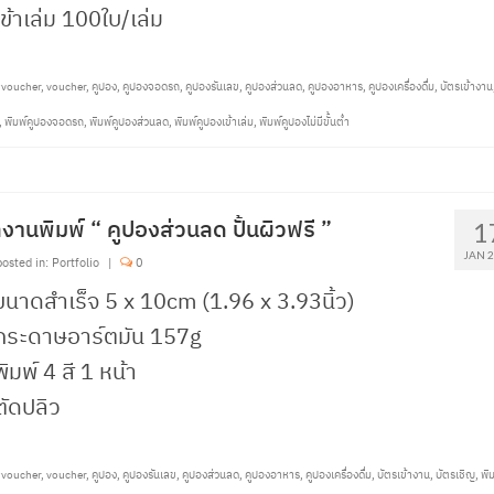
เข้าเล่ม 100ใบ/เล่ม
tvoucher
,
voucher
,
คูปอง
,
คูปองจอดรถ
,
คูปองรันเลข
,
คูปองส่วนลด
,
คูปองอาหาร
,
คูปองเครื่องดื่ม
,
บัตรเข้างาน
,
พิมพ์คูปองจอดรถ
,
พิมพ์คูปองส่วนลด
,
พิมพ์คูปองเข้าเล่ม
,
พิมพ์คูปองไม่มีขั้นต่ำ
งานพิมพ์ “ คูปองส่วนลด ปั้นผิวฟรี ”
1
JAN 
osted in:
Portfolio
|
0
ขนาดสำเร็จ 5 x 10cm (1.96 x 3.93นิ้ว)
 กระดาษอาร์ตมัน 157g
พิมพ์ 4 สี 1 หน้า
ตัดปลิว
tvoucher
,
voucher
,
คูปอง
,
คูปองรันเลข
,
คูปองส่วนลด
,
คูปองอาหาร
,
คูปองเครื่องดื่ม
,
บัตรเข้างาน
,
บัตรเชิญ
,
พิ