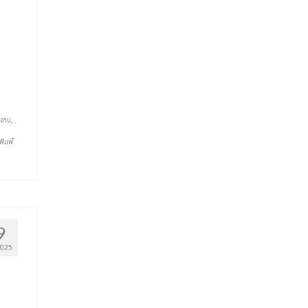
างาน
,
พิมพ์
9
025