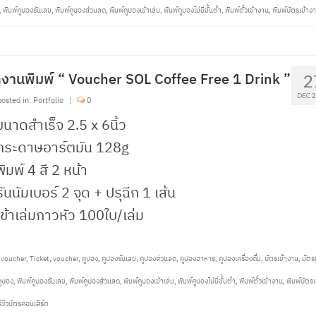
,
พิมพ์คูปองรันเลข
,
พิมพ์คูปองส่วนลด
,
พิมพ์คูปองเข้าเล่ม
,
พิมพ์คูปองไม่มีขั้นต่ำ
,
พิมพ์ตั๋วเข้างาน
,
พิมพ์บัตรเข้าง
งานพิมพ์ “ Voucher SOL Coffee Free 1 Drink ”
2
DEC 
osted in:
Portfolio
|
0
ขนาดสำเร็จ 2.5 x 6นิ้ว
 กระดาษอาร์ตมัน 128g
พิมพ์ 4 สี 2 หน้า
รันนัมเบอร์ 2 จุด + ปรุฉีก 1 เส้น
เข้าเล่มกาวหัว 100ใบ/เล่ม
tvoucher
,
Ticket
,
voucher
,
คูปอง
,
คูปองรันเลข
,
คูปองส่วนลด
,
คูปองอาหาร
,
คูปองเครื่องดื่ม
,
บัตรเข้างาน
,
บัตร
คูปอง
,
พิมพ์คูปองรันเลข
,
พิมพ์คูปองส่วนลด
,
พิมพ์คูปองเข้าเล่ม
,
พิมพ์คูปองไม่มีขั้นต่ำ
,
พิมพ์ตั๋วเข้างาน
,
พิมพ์บัตรเ
รีวิวบัตรคอนเสิร์ต