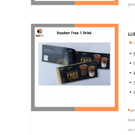
คูปอง
ผล
p
• 
•
• 
• 
• 
gif
พิมพ์
งาน
,