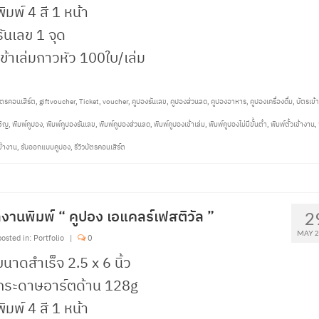
พิมพ์ 4 สี 1 หน้า
รันเลข 1 จุด
เข้าเล่มกาวหัว 100ใบ/เล่ม
ตรคอนเสิร์ต
,
giftvoucher
,
Ticket
,
voucher
,
คูปองรันเลข
,
คูปองส่วนลด
,
คูปองอาหาร
,
คูปองเครื่องดื่ม
,
บัตรเข้
ชิญ
,
พิมพ์คูปอง
,
พิมพ์คูปองรันเลข
,
พิมพ์คูปองส่วนลด
,
พิมพ์คูปองเข้าเล่ม
,
พิมพ์คูปองไม่มีขั้นต่ำ
,
พิมพ์ตั๋วเข้างาน
,
ข้างาน
,
รับออกแบบคูปอง
,
รีวิวบัตรคอนเสิร์ต
งานพิมพ์ “ คูปอง เอแคลร์เฟสติวัล ”
2
MAY 2
osted in:
Portfolio
|
0
ขนาดสำเร็จ 2.5 x 6 นิ้ว
 กระดาษอาร์ตด้าน 128g
พิมพ์ 4 สี 1 หน้า