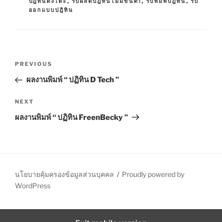
G
ปฎิทินตั้งโต๊ะ
,
รับผลิตปฎิทินไม่มีขั้นต่ำ
,
รับพิมพ์ปฎิทิน
,
รับ
G
S
ออกแบบปฎิทิน
O
R
I
E
S
P
P
PREVIOUS
o
r
ผลงานพิมพ์ “ ปฏิทิน D Tech ”
s
e
t
v
N
NEXT
n
i
e
ผลงานพิมพ์ “ ปฏิทิน FreenBecky ”
o
x
a
u
t
v
s
P
i
P
o
g
o
s
นโยบายคุ้มครองข้อมูลส่วนบุคคล
Proudly powered by
a
s
t
WordPress
t
t
i