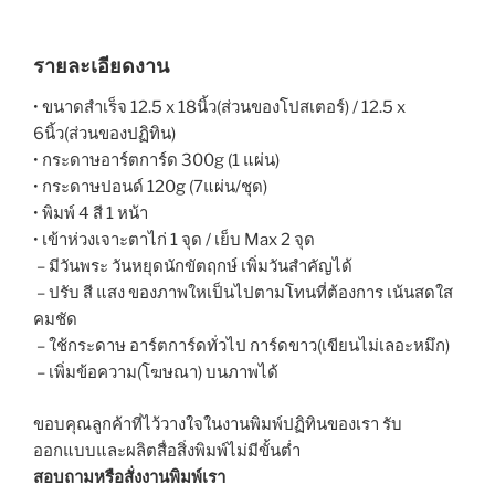
รายละเอียดงาน
• ขนาดสำเร็จ 12.5 x 18นิ้ว(ส่วนของโปสเตอร์) / 12.5 x
6นิ้ว(ส่วนของปฏิทิน)
• กระดาษอาร์ตการ์ด 300g (1 แผ่น)
• กระดาษปอนด์ 120g (7แผ่น/ชุด)
• พิมพ์ 4 สี 1 หน้า
• เข้าห่วงเจาะตาไก่ 1 จุด / เย็บ Max 2 จุด
– มีวันพระ วันหยุดนักขัตฤกษ์ เพิ่มวันสำคัญได้
– ปรับ สี แสง ของภาพใหเป็นไปตามโทนที่ต้องการ เน้นสดใส
คมชัด
– ใช้กระดาษ อาร์ตการ์ดทั่วไป การ์ดขาว(เขียนไม่เลอะหมึก)
– เพิ่มข้อความ(โฆษณา) บนภาพได้
ขอบคุณลูกค้าที่ไว้วางใจในงานพิมพ์ปฏิทินของเรา รับ
ออกแบบและผลิตสื่อสิ่งพิมพ์ไม่มีขั้นต่ำ
สอบถามหรือสั่งงานพิมพ์เรา