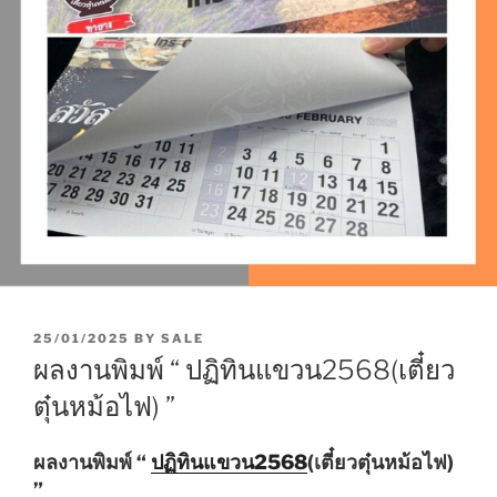
P
25/01/2025
BY
SALE
O
ผลงานพิมพ์ “ ปฏิทินแขวน2568(เตี๋ยว
S
T
ตุ๋นหม้อไฟ) ”
E
D
O
ผลงานพิมพ์ “
ปฏิทินแขวน2568
(เตี๋ยวตุ๋นหม้อไฟ)
N
”