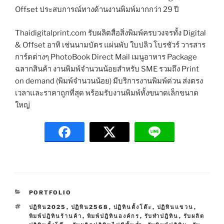
Offset ประสบการณ์ทางด้านงานพิมพ์มากกว่า 29 ปี
Thaidigitalprint.com รับผลิตสื่อสิ่งพิมพ์ครบวงจรทั้ง Digital
& Offset อาทิ เช่นนามบัตร แผ่นพับ ใบปลิว โบรชัวร์ วารสาร
การ์ดต่างๆ PhotoBook Direct Mail เมนูอาหาร Package
ฉลากสินค้า งานพิมพ์จำนวนน้อยสำหรับ SME รวมถึง Print
on demand (พิมพ์จำนวนน้อย) มีบริการงานพิมพ์ด่วน ส่งตรง
เวลาและราคาถูกที่สุด พร้อมรับงานพิมพ์ทั้งขนาดเล็กขนาด
ใหญ่
C
PORTFOLIO
A
T
ปฏิทิน2025
,
ปฏิทิน2568
,
ปฏิทินตั้งโต๊ะ
,
ปฏิทินแขวน
,
T
A
พิมพ์ปฎิทินร้านค้า
,
พิมพ์ปฎิทินองค์กร
,
รับทำปฎิทิน
,
รับผลิต
E