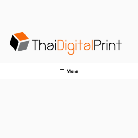
S
k
i
p
t
o
c
o
โรงพิมพ์ด่วน
โรงพิมพ์ดิจิตอล รับพิมพ์งานครบวงจร ไม่มีขั้นต่ำ
n
t
THAIDIGITALPRINT
Menu
e
n
t