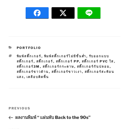
C
PORTFOLIO
A
T
พิมพ์สติ๊กเกอร์
,
พิมพ์สติ๊กเกอร์ไม่มีขั้นต่ำ
,
รับออกแบบ
T
A
สติ๊กเกอร์
,
สติ๊กเกอร์
,
สติ๊กเกอร์ PP
,
สติ๊กเกอร์ PVC ใส
,
E
G
สติ๊กเกอร์3M
,
สติ๊กเกอร์กระดาษ
,
สติ๊กเกอร์กันปลอม
,
G
S
สติ๊กเกอร์ขาวด้าน
,
สติ๊กเกอร์ขาวเงา
,
สติ๊กเกอร์สะท้อน
O
แสง
,
เคลือบติดพื้น
R
I
E
S
P
P
PREVIOUS
o
r
ผลงานพิมพ์ “ แผ่นพับ Back to the 90s”
s
e