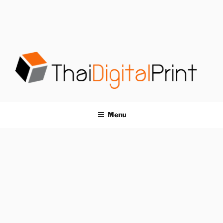
S
k
i
p
t
o
c
o
โรงพิมพ์ด่วน
โรงพิมพ์ดิจิตอล รับพิมพ์งานครบวงจร ไม่มีขั้นต่ำ
n
t
THAIDIGITALPRINT
Menu
e
n
t