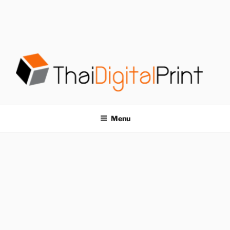
S
k
i
p
t
o
c
o
โรงพิมพ์ด่วน
โรงพิมพ์ดิจิตอล รับพิมพ์งานครบวงจร ไม่มีขั้นต่ำ
n
t
THAIDIGITALPRINT
Menu
e
n
t