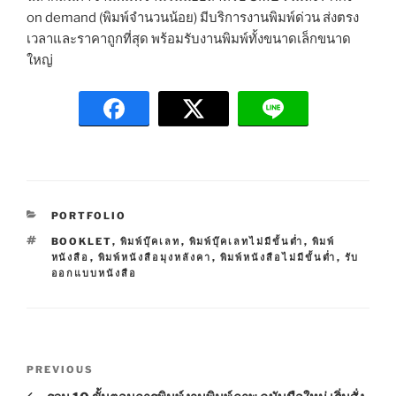
on demand (พิมพ์จำนวนน้อย) มีบริการงานพิมพ์ด่วน ส่งตรง
เวลาและราคาถูกที่สุด พร้อมรับงานพิมพ์ทั้งขนาดเล็กขนาด
ใหญ่
C
PORTFOLIO
A
T
BOOKLET
,
พิมพ์บุ๊คเลท
,
พิมพ์บุ๊คเลทไม่มีขั้นต่ำ
,
พิมพ์
T
A
หนังสือ
,
พิมพ์หนังสือมุงหลังคา
,
พิมพ์หนังสือไม่มีขั้นต่ำ
,
รับ
E
G
ออกแบบหนังสือ
G
S
O
R
I
E
P
S
P
PREVIOUS
o
r