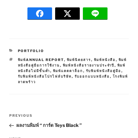
C
PORTFOLIO
A
T
พิมพ์ANNUAL REPORT
,
พิมพ์นิตยสาร
,
พิมพ์หนังสือ
,
พิมพ์
T
A
หนังสือคู่มือการใช้งาน
,
พิมพ์หนังสือรายงานประจำปี
,
พิมพ์
E
G
หนังสือไม่มีขั้นต่ำ
,
พิมพ์แคตตาล็อก
,
รับพิมพ์หนังสือคู่มือ
,
G
S
รับพิมพ์หนังสือโปรไฟล์บริษัท
,
รับออกแบบหนังสือ
,
โรงพิมพ์
O
ลาดพร้าว
R
I
E
S
P
P
PREVIOUS
o
r
ผลงานพิมพ์ “ การ์ด Teys Black ”
s
e