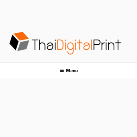
S
k
i
p
t
o
c
o
โรงพิมพ์ด่วน
โรงพิมพ์ดิจิตอล รับพิมพ์งานครบวงจร ไม่มีขั้นต่ำ
n
t
THAIDIGITALPRINT
Menu
e
n
t