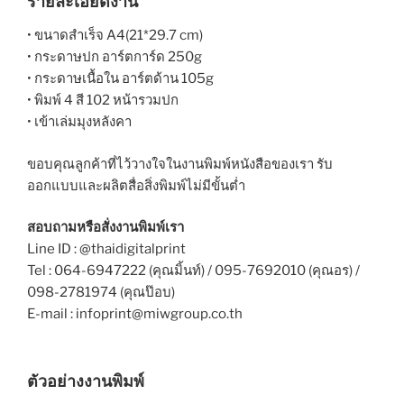
รายละเอียดงาน
• ขนาดสำเร็จ A4(21*29.7 cm)
• กระดาษปก อาร์ตการ์ด 250g
• กระดาษเนื้อใน อาร์ตด้าน 105g
• พิมพ์ 4 สี 102 หน้ารวมปก
• เข้าเล่มมุงหลังคา
ขอบคุณลูกค้าที่ไว้วางใจในงานพิมพ์หนังสือของเรา รับ
ออกแบบและผลิตสื่อสิ่งพิมพ์ไม่มีขั้นต่ำ
สอบถามหรือสั่งงานพิมพ์เรา
Line ID : @thaidigitalprint
Tel : 064-6947222 (คุณมิ้นท์) / 095-7692010 (คุณอร) /
098-2781974 (คุณป๊อบ)
E-mail : infoprint@miwgroup.co.th
ตัวอย่างงานพิมพ์