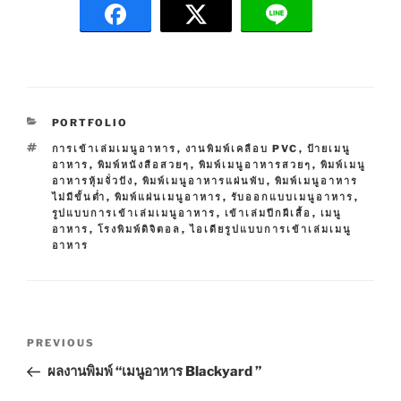
C
PORTFOLIO
A
T
การเข้าเล่มเมนูอาหาร
,
งานพิมพ์เคลือบ PVC
,
ป้ายเมนู
T
A
อาหาร
,
พิมพ์หนังสือสวยๆ
,
พิมพ์เมนูอาหารสวยๆ
,
พิมพ์เมนู
E
G
อาหารหุ้มจั่วปัง
,
พิมพ์เมนูอาหารแผ่นพับ
,
พิมพ์เมนูอาหาร
G
S
ไม่มีขั้นต่ำ
,
พิมพ์แผ่นเมนูอาหาร
,
รับออกแบบเมนูอาหาร
,
O
รูปแบบการเข้าเล่มเมนูอาหาร
,
เข้าเล่มปีกผีเสื้อ
,
เมนู
R
อาหาร
,
โรงพิมพ์ดิจิตอล
,
ไอเดียรูปแบบการเข้าเล่มเมนู
I
อาหาร
E
S
P
P
PREVIOUS
o
r
ผลงานพิมพ์ “เมนูอาหาร Blackyard ”
s
e