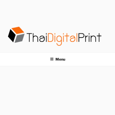
S
k
i
p
t
o
c
o
โรงพิมพ์ด่วน
โรงพิมพ์ดิจิตอล รับพิมพ์งานครบวงจร ไม่มีขั้นต่ำ
n
t
THAIDIGITALPRINT
Menu
e
n
t