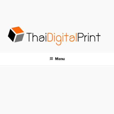
S
k
i
p
t
o
c
o
โรงพิมพ์ด่วน
โรงพิมพ์ดิจิตอล รับพิมพ์งานครบวงจร ไม่มีขั้นต่ำ
n
t
THAIDIGITALPRINT
Menu
e
n
t