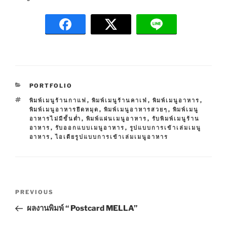
C
PORTFOLIO
A
T
พิมพ์เมนูร้านกาแฟ
,
พิมพ์เมนูร้านคาเฟ่
,
พิมพ์เมนูอาหาร
,
T
A
พิมพ์เมนูอาหารยึดหมุด
,
พิมพ์เมนูอาหารสวยๆ
,
พิมพ์เมนู
E
G
อาหารไม่มีขั้นต่ำ
,
พิมพ์แผ่นเมนูอาหาร
,
รับพิมพ์เมนูร้าน
G
S
อาหาร
,
รับออกแบบเมนูอาหาร
,
รูปแบบการเข้าเล่มเมนู
O
อาหาร
,
ไอเดียรูปแบบการเข้าเล่มเมนูอาหาร
R
I
E
S
P
P
PREVIOUS
o
r
ผลงานพิมพ์ “ Postcard MELLA”
s
e