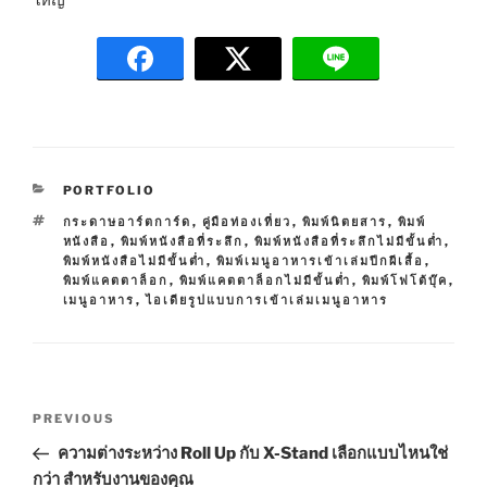
C
PORTFOLIO
A
T
กระดาษอาร์ตการ์ด
,
คู่มือท่องเที่ยว
,
พิมพ์นิตยสาร
,
พิมพ์
T
A
หนังสือ
,
พิมพ์หนังสือที่ระลึก
,
พิมพ์หนังสือที่ระลึกไม่มีขั้นต่ำ
,
E
G
พิมพ์หนังสือไม่มีขั้นต่ำ
,
พิมพ์เมนูอาหารเข้าเล่มปีกผีเสื้อ
,
G
S
พิมพ์แคตตาล็อก
,
พิมพ์แคตตาล็อกไม่มีขั้นต่ำ
,
พิมพ์โฟโต้บุ๊ค
,
O
เมนูอาหาร
,
ไอเดียรูปแบบการเข้าเล่มเมนูอาหาร
R
I
E
S
P
P
PREVIOUS
o
r
ความต่างระหว่าง Roll Up กับ X-Stand เลือกแบบไหนใช่
s
e
กว่า สำหรับงานของคุณ