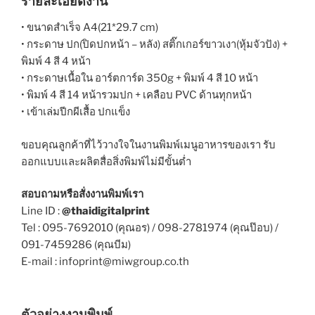
รายละเอียดงาน
• ขนาดสำเร็จ A4(21*29.7 cm)
• กระดาษ ปก(ปิดปกหน้า – หลัง) สติ๊กเกอร์ขาวเงา(หุ้มจัวปัง) +
พิมพ์ 4 สี 4 หน้า
• กระดาษเนื้อใน อาร์ตการ์ด 350g + พิมพ์ 4 สี 10 หน้า
• พิมพ์ 4 สี 14 หน้ารวมปก + เคลือบ PVC ด้านทุกหน้า
• เข้าเล่มปีกผีเสื้อ ปกแข็ง
ขอบคุณลูกค้าที่ไว้วางใจในงานพิมพ์เมนูอาหารของเรา รับ
ออกแบบและผลิตสื่อสิ่งพิมพ์ไม่มีขั้นต่ำ
สอบถามหรือสั่งงานพิมพ์เรา
Line ID :
@thaidigitalprint
Tel : 095-7692010 (คุณอร) / 098-2781974 (คุณป๊อบ) /
091-7459286 (คุณบีม)
E-mail : infoprint@miwgroup.co.th
ตัวอย่างงานพิมพ์