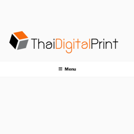
S
k
i
p
t
o
c
o
โรงพิมพ์ด่วน
โรงพิมพ์ดิจิตอล รับพิมพ์งานครบวงจร ไม่มีขั้นต่ำ
n
t
THAIDIGITALPRINT
Menu
e
n
t