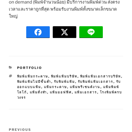
on demand (พิมพ์จำนวนน้อย) มีบริการงานพิมพ์ด่วน ส่งตรง
เวลาและราคาถูกที่สุด พร้อมรับงานพิมพ์ทั้งขนาดเล็กขนาด
ใหญ่
C
PORTFOLIO
A
T
พิมพ์แฟ้มกระดาษ
,
พิมพ์แฟ้มบริษัท
,
พิมพ์แฟ้มเอกสารบริษัท
,
T
A
พิมพ์แฟ้มไม่มีขั้นต่ำ
,
รับพิมพ์แฟ้ม
,
รับพิมพ์แฟ้มเอกสาร
,
รับ
E
G
ออกแบบแฟ้ม
,
แฟ้มกระดาษ
,
แฟ้มพรีเซนต์งาน
,
แฟ้มพิมพ์
G
S
โลโก้
,
แฟ้มสั่งทำ
,
แฟ้มออฟฟิศ
,
แฟ้มเอกสาร
,
โรงพิมพ์ครบ
O
วงจร
R
I
E
S
P
P
PREVIOUS