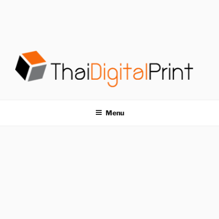
S
k
i
p
t
o
c
o
โรงพิมพ์ด่วน
โรงพิมพ์ดิจิตอล รับพิมพ์งานครบวงจร ไม่มีขั้นต่ำ
n
t
THAIDIGITALPRINT
Menu
e
n
t