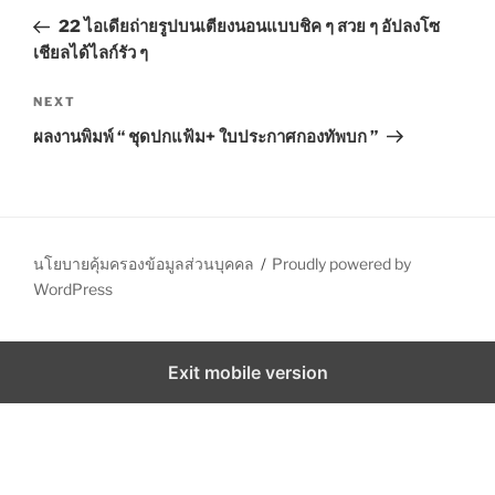
o
r
22 ไอเดียถ่ายรูปบนเตียงนอนแบบชิค ๆ สวย ๆ อัปลงโซ
s
e
เชียลได้ไลก์รัว ๆ
t
v
n
i
N
NEXT
o
e
a
ผลงานพิมพ์ “ ชุดปกแฟ้ม+ ใบประกาศกองทัพบก ”
u
x
v
s
t
i
P
P
g
o
o
a
s
s
นโยบายคุ้มครองข้อมูลส่วนบุคคล
Proudly powered by
t
t
t
WordPress
i
o
Exit mobile version
n