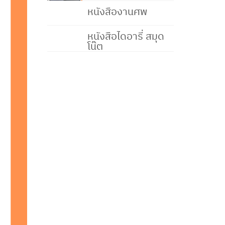
หนังสืองานศพ
หนังสือไดอารี่ สมุด
โน๊ต