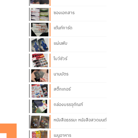
ซองเอกสาร
เต้นท์การ์ด
แผ่นพับ
โบว์ชัวร์
นามบัตร
สติ๊กเกอร์
กล่องบรรจุภัณฑ์
หนังสือธรรมะ หนังสือสวดมนต์
เมนูอาหาร