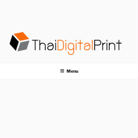
S
k
i
p
t
o
c
o
โรงพิมพ์ด่วน
โรงพิมพ์ดิจิตอล รับพิมพ์งานครบวงจร ไม่มีขั้นต่ำ
n
t
THAIDIGITALPRINT
Menu
e
n
t