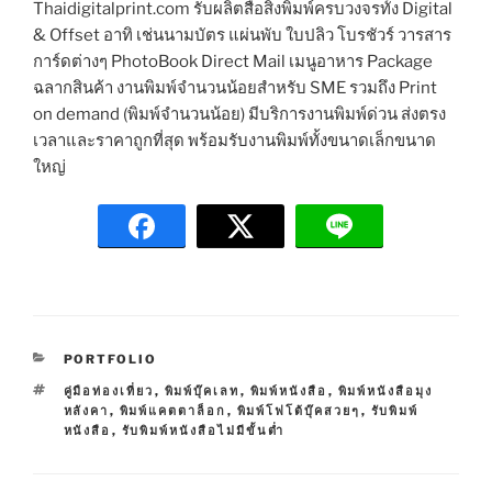
Thaidigitalprint.com รับผลิตสื่อสิ่งพิมพ์ครบวงจรทั้ง Digital
& Offset อาทิ เช่นนามบัตร แผ่นพับ ใบปลิว โบรชัวร์ วารสาร
การ์ดต่างๆ PhotoBook Direct Mail เมนูอาหาร Package
ฉลากสินค้า งานพิมพ์จำนวนน้อยสำหรับ SME รวมถึง Print
on demand (พิมพ์จำนวนน้อย) มีบริการงานพิมพ์ด่วน ส่งตรง
เวลาและราคาถูกที่สุด พร้อมรับงานพิมพ์ทั้งขนาดเล็กขนาด
ใหญ่
C
PORTFOLIO
A
T
คู่มือท่องเที่ยว
,
พิมพ์บุ๊คเลท
,
พิมพ์หนังสือ
,
พิมพ์หนังสือมุง
T
A
หลังคา
,
พิมพ์แคตตาล็อก
,
พิมพ์โฟโต้บุ๊คสวยๆ
,
รับพิมพ์
E
G
หนังสือ
,
รับพิมพ์หนังสือไม่มีขั้นต่ำ
G
S
O
R