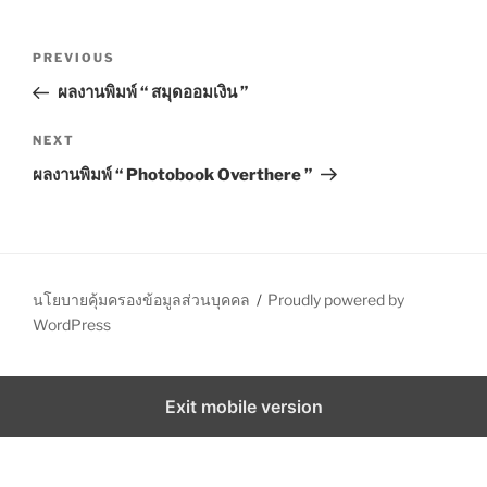
I
E
P
S
P
PREVIOUS
o
r
ผลงานพิมพ์ “ สมุดออมเงิน ”
s
e
t
v
N
NEXT
n
i
e
ผลงานพิมพ์ “ Photobook Overthere ”
o
x
a
u
t
v
s
P
i
P
o
g
o
s
นโยบายคุ้มครองข้อมูลส่วนบุคคล
Proudly powered by
a
s
t
WordPress
t
t
i
Exit mobile version
o
n