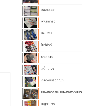
ซองเอกสาร
เต้นท์การ์ด
แผ่นพับ
โบว์ชัวร์
นามบัตร
สติ๊กเกอร์
กล่องบรรจุภัณฑ์
หนังสือธรรมะ หนังสือสวดมนต์
เมนูอาหาร