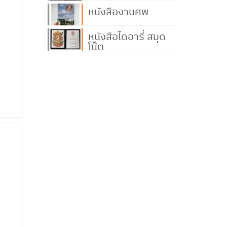
หนังสืองานศพ
หนังสือไดอารี่ สมุด
โน๊ต