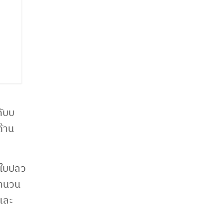
ดับบ
ด้าน
 ใบปลิว
จำนวน
และ