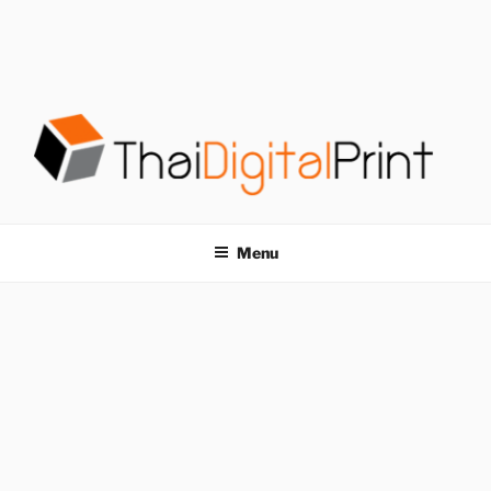
S
k
i
p
t
o
c
o
โรงพิมพ์ด่วน
โรงพิมพ์ดิจิตอล รับพิมพ์งานครบวงจร ไม่มีขั้นต่ำ
n
t
THAIDIGITALPRINT
Menu
e
n
t