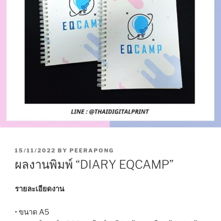
P
15/11/2022
BY
PEERAPONG
O
ผลงานพิมพ์ “DIARY EQCAMP”
S
T
E
รายละเอียดงาน
D
O
• ขนาด A5
N