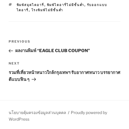
A
T
พิมพ์สมุดไดอารี่
,
พิมพ์ไดอารี่ไม่มีขั้นต่ำ
,
รับออกแบบ
T
A
ไดอารี่
,
โรงพิมพ์ไม่มีขั้นต่ำ
E
G
G
S
O
R
I
P
E
P
PREVIOUS
S
o
r
ผลงานพิมพ์ “EAGLE CLUB COUPON”
s
e
t
v
N
NEXT
n
i
e
รวมที่เที่ยวหน้าหนาวใกล้กรุงเทพฯ รับอากาศหนาว บรรยากาศ
o
x
a
ดีแบบฟิน ๆ
u
t
v
s
P
i
P
o
g
o
s
a
s
t
นโยบายคุ้มครองข้อมูลส่วนบุคคล
Proudly powered by
t
t
WordPress
i