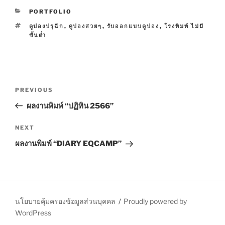
C
PORTFOLIO
A
T
คูปองปรุฉีก
,
คูปองสวยๆ
,
รับออกแบบคูปอง
,
โรงพิมพ์ ไม่มี
T
A
ขั้นต่ำ
E
G
G
S
O
R
I
P
E
P
PREVIOUS
S
o
r
ผลงานพิมพ์ “ปฏิทิน 2566”
s
e
t
v
N
NEXT
n
i
e
ผลงานพิมพ์ “DIARY EQCAMP”
o
x
a
u
t
v
s
P
i
P
o
g
o
s
นโยบายคุ้มครองข้อมูลส่วนบุคคล
Proudly powered by
a
s
t
WordPress
t
t