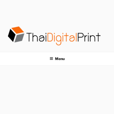
S
k
i
p
t
o
c
o
โรงพิมพ์ด่วน
โรงพิมพ์ดิจิตอล รับพิมพ์งานครบวงจร ไม่มีขั้นต่ำ
n
t
THAIDIGITALPRINT
Menu
e
n
t