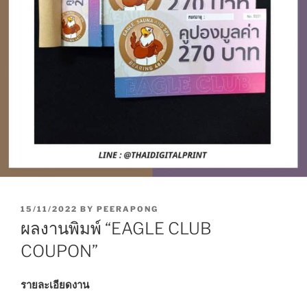
P
15/11/2022
BY
PEERAPONG
O
ผลงานพิมพ์ “EAGLE CLUB
S
T
COUPON”
E
D
O
รายละเอียดงาน
N