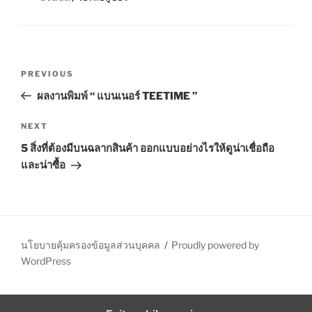
R
I
E
S
P
P
PREVIOUS
o
r
ผลงานพิมพ์ “ แบนเนอร์ TEETIME ”
s
e
t
v
N
NEXT
n
i
e
5 สิ่งที่ต้องมีบนฉลากสินค้า ออกแบบอย่างไรให้ดูน่าเชื่อถือ
o
x
a
และน่าซื้อ
u
t
v
s
P
i
P
o
g
o
s
a
s
t
นโยบายคุ้มครองข้อมูลส่วนบุคคล
Proudly powered by
t
t
WordPress
i
o