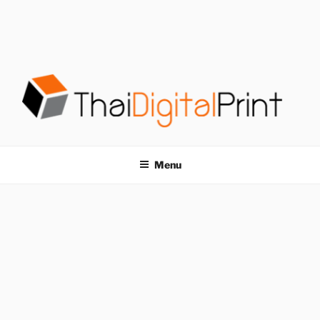
S
k
i
p
t
o
c
o
โรงพิมพ์ด่วน
โรงพิมพ์ดิจิตอล รับพิมพ์งานครบวงจร ไม่มีขั้นต่ำ
n
t
THAIDIGITALPRINT
Menu
e
n
t