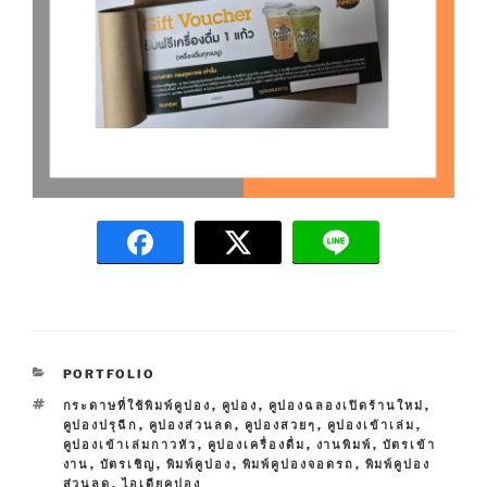
C
PORTFOLIO
A
T
กระดาษที่ใช้พิมพ์คูปอง
,
คูปอง
,
คูปองฉลองเปิดร้านใหม่
,
T
A
คูปองปรุฉีก
,
คูปองส่วนลด
,
คูปองสวยๆ
,
คูปองเข้าเล่ม
,
E
G
คูปองเข้าเล่มกาวหัว
,
คูปองเครื่องดื่ม
,
งานพิมพ์
,
บัตรเข้า
G
S
งาน
,
บัตรเชิญ
,
พิมพ์คูปอง
,
พิมพ์คูปองจอดรถ
,
พิมพ์คูปอง
O
ส่วนลด
,
ไอเดียคูปอง