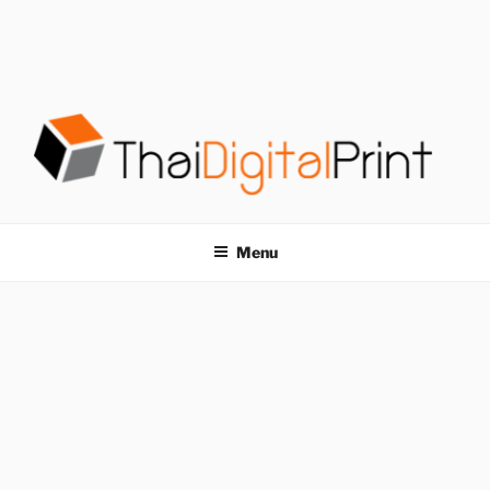
S
k
i
p
t
o
c
o
โรงพิมพ์ด่วน
โรงพิมพ์ดิจิตอล รับพิมพ์งานครบวงจร ไม่มีขั้นต่ำ
n
t
THAIDIGITALPRINT
Menu
e
n
t