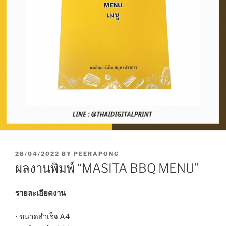
P
28/04/2022
BY
PEERAPONG
O
ผลงานพิมพ์ “MASITA BBQ MENU”
S
T
E
รายละเอียดงาน
D
O
• ขนาดสำเร็จ A4
N