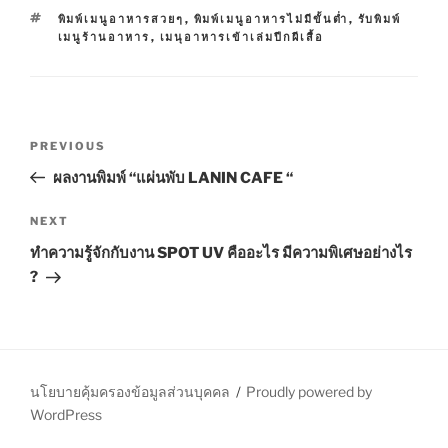
A
T
พิมพ์เมนูอาหารสวยๆ
,
พิมพ์เมนูอาหารไม่มีขั้นต่ำ
,
รับพิมพ์
T
A
เมนูร้านอาหาร
,
เมนุอาหารเข้าเล่มปีกผีเสื้อ
E
G
G
S
O
R
I
P
E
P
PREVIOUS
S
o
r
ผลงานพิมพ์ “แผ่นพับ LANIN CAFE “
s
e
t
v
N
NEXT
n
i
e
ทำความรู้จักกับงาน SPOT UV คืออะไร มีความพิเศษอย่างไร
o
x
a
?
u
t
v
s
P
i
P
o
g
o
s
a
s
t
นโยบายคุ้มครองข้อมูลส่วนบุคคล
Proudly powered by
t
t
WordPress
i